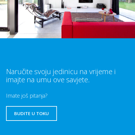
Naručite svoju jedinicu na vrijeme i
imajte na umu ove savjete.
Imate još pitanja?
BUDITE U TOKU