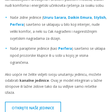
nudi komforna i energetski učinkovita rješenja za svaku sobu.
Naše zidne jedinice (
Ururu Sarara
,
Daikin Emura
,
Stylish
,
Perfera
) savršeno se uklapaju u bilo koji interijer, nude
veliki komfor, a neki su čak nagrađeni i najprestižnijim
svjetskim nagradama za dizajn.
Naše paraptene jedinice (kao
Perfera
) savršeno se uklapa
ispod prozorske klupice ili u sobi u kojoj je visina
ograničena.
Ako uopće ne želite vidjeti svoju unutarnju jedinicu, možete
odabrati
kanalne jedinice
. Ovaj je model integriran u lažne
stropove ili lažne zidove tako da su vidljive samo rešetke
izlaza.
OTKRIJTE NAŠE JEDINICE