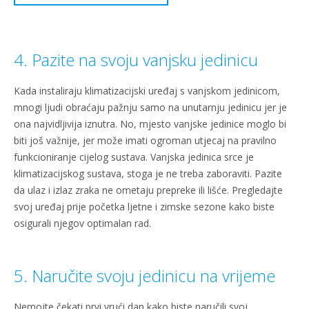
4. Pazite na svoju vanjsku jedinicu
Kada instaliraju klimatizacijski uređaj s vanjskom jedinicom,
mnogi ljudi obraćaju pažnju samo na unutarnju jedinicu jer je
ona najvidljivija iznutra. No, mjesto vanjske jedinice moglo bi
biti još važnije, jer može imati ogroman utjecaj na pravilno
funkcioniranje cijelog sustava. Vanjska jedinica srce je
klimatizacijskog sustava, stoga je ne treba zaboraviti. Pazite
da ulaz i izlaz zraka ne ometaju prepreke ili lišće. Pregledajte
svoj uređaj prije početka ljetne i zimske sezone kako biste
osigurali njegov optimalan rad.
5. Naručite svoju jedinicu na vrijeme
Nemojte čekati prvi vrući dan kako biste naručili svoj