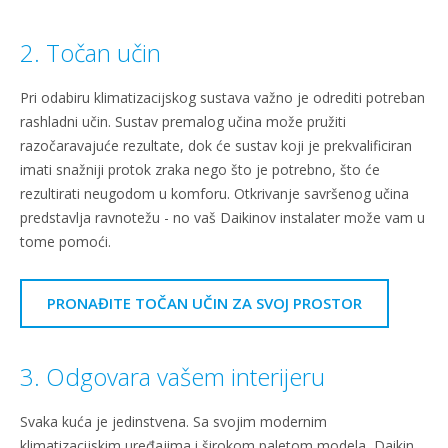
2. Točan učin
Pri odabiru klimatizacijskog sustava važno je odrediti potreban
rashladni učin. Sustav premalog učina može pružiti
razočaravajuće rezultate, dok će sustav koji je prekvalificiran
imati snažniji protok zraka nego što je potrebno, što će
rezultirati neugodom u komforu. Otkrivanje savršenog učina
predstavlja ravnotežu - no vaš Daikinov instalater može vam u
tome pomoći.
PRONAĐITE TOČAN UČIN ZA SVOJ PROSTOR
3. Odgovara vašem interijeru
Svaka kuća je jedinstvena. Sa svojim modernim
klimatizacijskim uređajima i širokom paletom modela, Daikin