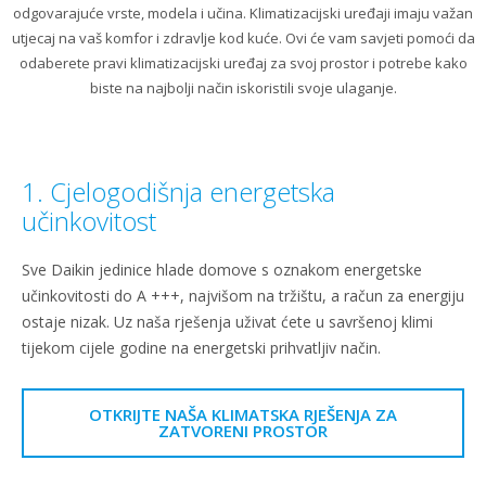
odgovarajuće vrste, modela i učina. Klimatizacijski uređaji imaju važan
utjecaj na vaš komfor i zdravlje kod kuće. Ovi će vam savjeti pomoći da
odaberete pravi klimatizacijski uređaj za svoj prostor i potrebe kako
biste na najbolji način iskoristili svoje ulaganje.
1. Cjelogodišnja energetska
učinkovitost
Sve Daikin jedinice hlade domove s oznakom energetske
učinkovitosti do A +++, najvišom na tržištu, a račun za energiju
ostaje nizak. Uz naša rješenja uživat ćete u savršenoj klimi
tijekom cijele godine na energetski prihvatljiv način.
OTKRIJTE NAŠA KLIMATSKA RJEŠENJA ZA
ZATVORENI PROSTOR