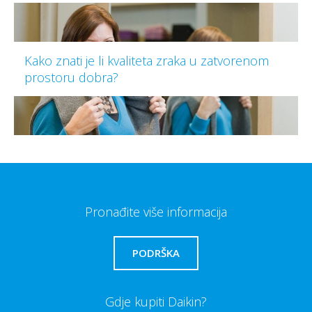
Kako znati je li kvaliteta zraka u zatvorenom
prostoru dobra?
Pronađite više informacija
PODRŠKA
Gdje kupiti Daikin?