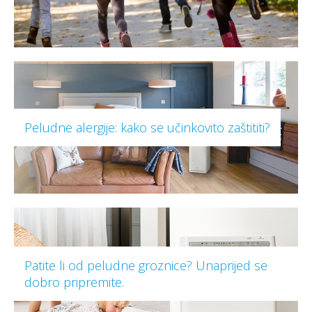
Peludne alergije: kako se učinkovito zaštititi?
Patite li od peludne groznice? Unaprijed se
dobro pripremite.