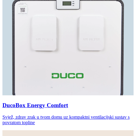
DucoBox Energy Comfort
Svjež, zdrav zrak u tvom domu uz kompaktni ventilacijski sustav s
povratom topline