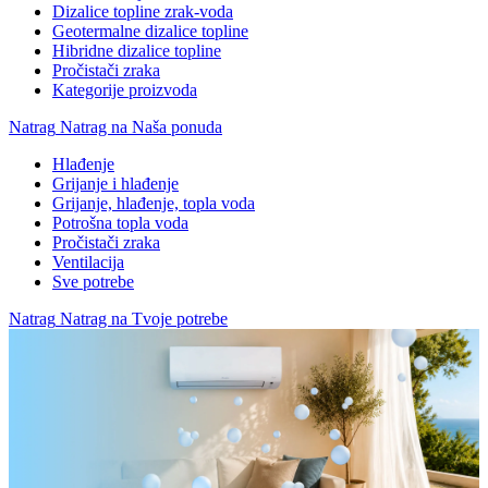
Dizalice topline zrak-voda
Geotermalne dizalice topline
Hibridne dizalice topline
Pročistači zraka
Kategorije proizvoda
Natrag
Natrag na Naša ponuda
Hlađenje
Grijanje i hlađenje
Grijanje, hlađenje, topla voda
Potrošna topla voda
Pročistači zraka
Ventilacija
Sve potrebe
Natrag
Natrag na Tvoje potrebe