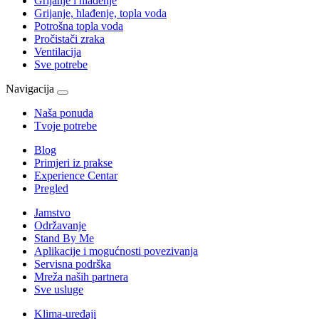
Grijanje i hlađenje
Grijanje, hlađenje, topla voda
Potrošna topla voda
Pročistači zraka
Ventilacija
Sve potrebe
Navigacija
Naša ponuda
Tvoje potrebe
Blog
Primjeri iz prakse
Experience Centar
Pregled
Jamstvo
Održavanje
Stand By Me
Aplikacije i mogućnosti povezivanja
Servisna podrška
Mreža naših partnera
Sve usluge
Klima-uređaji