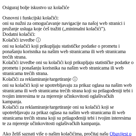
Osiguraj bolje iskustvo uz kolačiće
Osnovni i funkcijski kolačići:
oni su nužni za omogućavanje navigacije na našoj web stranici i
pružanje usluga koje ćeš tražiti („minimalni kolačići”).
Dodatni kolačići:
Kolačići izvedbe
ⓘ
oni su kolačići koji prikupljaju statističke podatke o prometu i
ponašanju korisnika na našim web stranicama ili web stranicama
trećih strana.
Kolačići izvedbe
oni su kolačići koji prikupljaju statističke podatke o
prometu i ponašanju korisnika na našim web stranicama ili web
stranicama trećih strana.
Kolačići za reklamiranje/targetiranje
ⓘ
oni su kolačići koji se upotrebljavaju za prikaz oglasa na našim web
stranicama ili web stranicama trećih strana koji su prilagođeniji tebi i
tvojim interesima te za mjerenje učinkovitosti oglašivačkih
kampanja.
Kolačići za reklamiranje/targetiranje
oni su kolačići koji se
upotrebljavaju za prikaz oglasa na našim web stranicama ili web
stranicama trećih strana koji su prilagođeniji tebi i tvojim interesima
te za mjerenje učinkovitosti oglašivačkih kampanja.
Ako želiš saznati više o našim kolačićima, pročitaj našu
Obavijest o