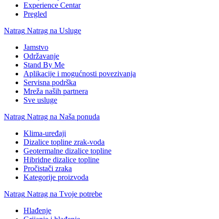
Experience Centar
Pregled
Natrag
Natrag na Usluge
Jamstvo
Održavanje
Stand By Me
Aplikacije i mogućnosti povezivanja
Servisna podrška
Mreža naših partnera
Sve usluge
Natrag
Natrag na Naša ponuda
Klima-uređaji
Dizalice topline zrak-voda
Geotermalne dizalice topline
Hibridne dizalice topline
Pročistači zraka
Kategorije proizvoda
Natrag
Natrag na Tvoje potrebe
Hlađenje