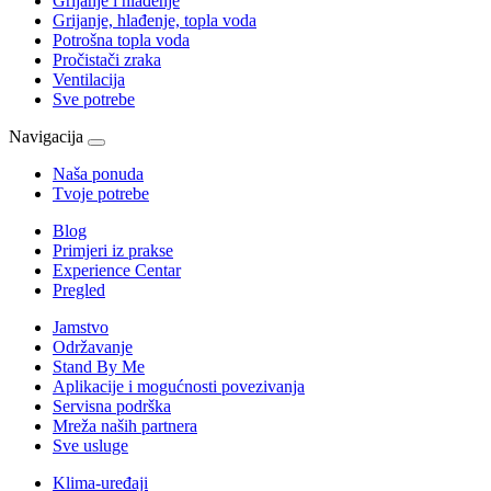
Grijanje i hlađenje
Grijanje, hlađenje, topla voda
Potrošna topla voda
Pročistači zraka
Ventilacija
Sve potrebe
Navigacija
Naša ponuda
Tvoje potrebe
Blog
Primjeri iz prakse
Experience Centar
Pregled
Jamstvo
Održavanje
Stand By Me
Aplikacije i mogućnosti povezivanja
Servisna podrška
Mreža naših partnera
Sve usluge
Klima-uređaji