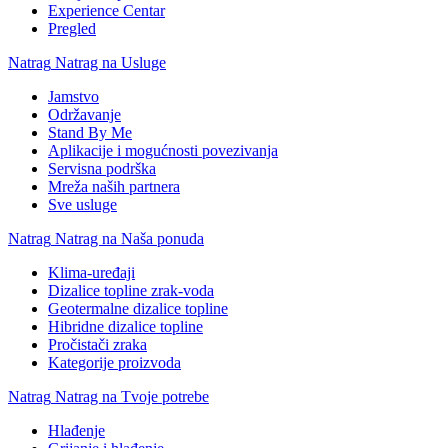
Experience Centar
Pregled
Natrag
Natrag na Usluge
Jamstvo
Održavanje
Stand By Me
Aplikacije i mogućnosti povezivanja
Servisna podrška
Mreža naših partnera
Sve usluge
Natrag
Natrag na Naša ponuda
Klima-uređaji
Dizalice topline zrak-voda
Geotermalne dizalice topline
Hibridne dizalice topline
Pročistači zraka
Kategorije proizvoda
Natrag
Natrag na Tvoje potrebe
Hlađenje