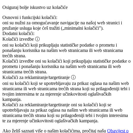
Osiguraj bolje iskustvo uz kolačiće
Osnovni i funkcijski kolačići:
oni su nužni za omogućavanje navigacije na našoj web stranici i
pružanje usluga koje ćeš tražiti („minimalni kolačići”).
Dodatni kolačići:
Kolačići izvedbe
ⓘ
oni su kolačići koji prikupljaju statističke podatke o prometu i
ponašanju korisnika na našim web stranicama ili web stranicama
trećih strana.
Kolačići izvedbe
oni su kolačići koji prikupljaju statističke podatke o
prometu i ponašanju korisnika na našim web stranicama ili web
stranicama trećih strana.
Kolačići za reklamiranje/targetiranje
ⓘ
oni su kolačići koji se upotrebljavaju za prikaz oglasa na našim web
stranicama ili web stranicama trećih strana koji su prilagođeniji tebi i
tvojim interesima te za mjerenje učinkovitosti oglašivačkih
kampanja.
Kolačići za reklamiranje/targetiranje
oni su kolačići koji se
upotrebljavaju za prikaz oglasa na našim web stranicama ili web
stranicama trećih strana koji su prilagođeniji tebi i tvojim interesima
te za mjerenje učinkovitosti oglašivačkih kampanja.
Ako želiš saznati više o našim kolačićima, pročitaj našu
Obavijest o