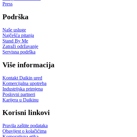
Press
Podrška
Naše usluge
Najčešća pitanja
Stand By Me
Zatraži održavanje
Servisna podrška
Više informacija
Kontakt Daikin ured
Komercijalna upotreba
Industrijska primjena
Poslovni partneri
Karijera u Daikinu
Korisni linkovi
Pravila zaštite podataka
Obavijest o kolačićima
Korporativna etika