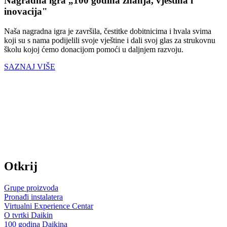
Nagradna igra „100 godina znanja, vještina i
inovacija"
Naša nagradna igra je završila, čestitke dobitnicima i hvala svima
koji su s nama podijelili svoje vještine i dali svoj glas za strukovnu
školu kojoj ćemo donacijom pomoći u daljnjem razvoju.
SAZNAJ VIŠE
Otkrij
Grupe proizvoda
Pronađi instalatera
Virtualni Experience Centar
O tvrtki Daikin
100 godina Daikina