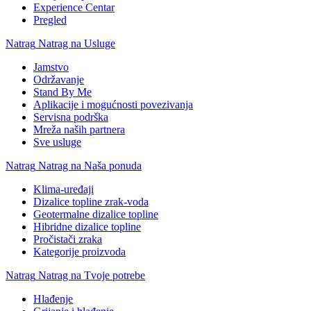
Experience Centar
Pregled
Natrag
Natrag na Usluge
Jamstvo
Održavanje
Stand By Me
Aplikacije i mogućnosti povezivanja
Servisna podrška
Mreža naših partnera
Sve usluge
Natrag
Natrag na Naša ponuda
Klima-uređaji
Dizalice topline zrak-voda
Geotermalne dizalice topline
Hibridne dizalice topline
Pročistači zraka
Kategorije proizvoda
Natrag
Natrag na Tvoje potrebe
Hlađenje