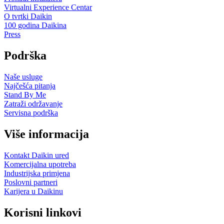
Virtualni Experience Centar
O tvrtki Daikin
100 godina Daikina
Press
Podrška
Naše usluge
Najčešća pitanja
Stand By Me
Zatraži održavanje
Servisna podrška
Više informacija
Kontakt Daikin ured
Komercijalna upotreba
Industrijska primjena
Poslovni partneri
Karijera u Daikinu
Korisni linkovi