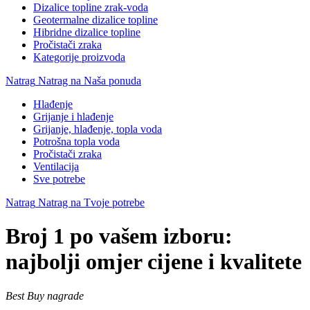
Dizalice topline zrak-voda
Geotermalne dizalice topline
Hibridne dizalice topline
Pročistači zraka
Kategorije proizvoda
Natrag
Natrag na Naša ponuda
Hlađenje
Grijanje i hlađenje
Grijanje, hlađenje, topla voda
Potrošna topla voda
Pročistači zraka
Ventilacija
Sve potrebe
Natrag
Natrag na Tvoje potrebe
Broj 1 po vašem izboru:
najbolji omjer cijene i kvalitete
Best Buy nagrade