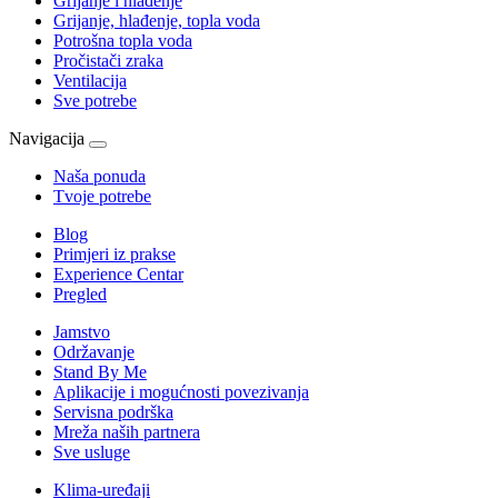
Grijanje i hlađenje
Grijanje, hlađenje, topla voda
Potrošna topla voda
Pročistači zraka
Ventilacija
Sve potrebe
Navigacija
Naša ponuda
Tvoje potrebe
Blog
Primjeri iz prakse
Experience Centar
Pregled
Jamstvo
Održavanje
Stand By Me
Aplikacije i mogućnosti povezivanja
Servisna podrška
Mreža naših partnera
Sve usluge
Klima-uređaji