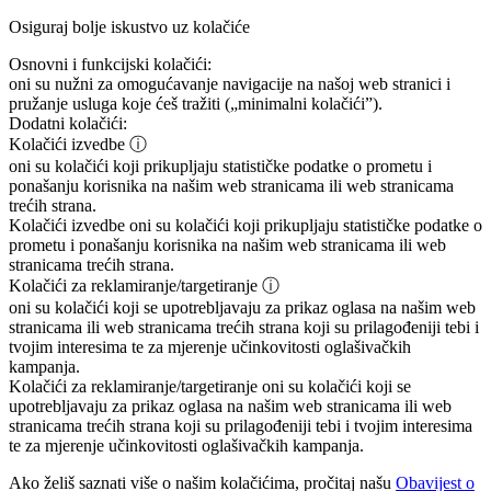
Osiguraj bolje iskustvo uz kolačiće
Osnovni i funkcijski kolačići:
oni su nužni za omogućavanje navigacije na našoj web stranici i
pružanje usluga koje ćeš tražiti („minimalni kolačići”).
Dodatni kolačići:
Kolačići izvedbe
ⓘ
oni su kolačići koji prikupljaju statističke podatke o prometu i
ponašanju korisnika na našim web stranicama ili web stranicama
trećih strana.
Kolačići izvedbe
oni su kolačići koji prikupljaju statističke podatke o
prometu i ponašanju korisnika na našim web stranicama ili web
stranicama trećih strana.
Kolačići za reklamiranje/targetiranje
ⓘ
oni su kolačići koji se upotrebljavaju za prikaz oglasa na našim web
stranicama ili web stranicama trećih strana koji su prilagođeniji tebi i
tvojim interesima te za mjerenje učinkovitosti oglašivačkih
kampanja.
Kolačići za reklamiranje/targetiranje
oni su kolačići koji se
upotrebljavaju za prikaz oglasa na našim web stranicama ili web
stranicama trećih strana koji su prilagođeniji tebi i tvojim interesima
te za mjerenje učinkovitosti oglašivačkih kampanja.
Ako želiš saznati više o našim kolačićima, pročitaj našu
Obavijest o