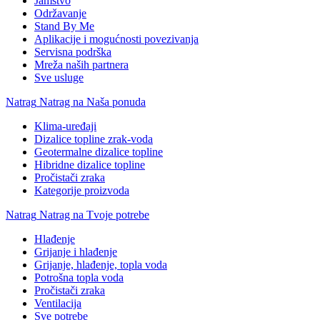
Jamstvo
Održavanje
Stand By Me
Aplikacije i mogućnosti povezivanja
Servisna podrška
Mreža naših partnera
Sve usluge
Natrag
Natrag na Naša ponuda
Klima-uređaji
Dizalice topline zrak-voda
Geotermalne dizalice topline
Hibridne dizalice topline
Pročistači zraka
Kategorije proizvoda
Natrag
Natrag na Tvoje potrebe
Hlađenje
Grijanje i hlađenje
Grijanje, hlađenje, topla voda
Potrošna topla voda
Pročistači zraka
Ventilacija
Sve potrebe