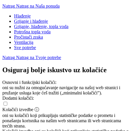
Natrag
Natrag na Naša ponuda
Hlađenje
Grijanje i hlađenje
Grijanje, hlađenje, topla voda
Potrošna topla voda
Pročistači zraka
Ventilacija
Sve potrebe
Natrag
Natrag na Tvoje potrebe
Osiguraj bolje iskustvo uz kolačiće
Osnovni i funkcijski kolačići:
oni su nužni za omogućavanje navigacije na našoj web stranici i
pružanje usluga koje ćeš tražiti („minimalni kolačići”).
Dodatni kolačići:
Kolačići izvedbe
ⓘ
oni su kolačići koji prikupljaju statističke podatke o prometu i
ponašanju korisnika na našim web stranicama ili web stranicama
trećih strana.