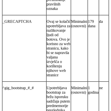
pravilnih
oznaka
_GRECAPTCHA
Ovaj se kolačić
Minimalni
179
da
upotrebljava za
(osnovni)
dana
razlikovanje
ljudi od
botova. Ovo je
korisno za web
stranicu, kako
bi se napravila
valjana
izvješća o
korištenju
njihove web
stranice
^gig_bootstrap_#_#
Upotrebljava
Minimalni
1
ne
bootstrap za
(osnovni)
godina
bržu isporuku
sadržaja putem
predmemorije
preglednika