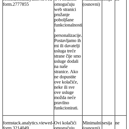
form.2777855
omogućuju
(osnovni)
web stranici
pružanje
poboljšane
funkcionalnosti
i
personalizacije.
Postavljamo ih
mi ili davatelji
usluga treće
strane čije smo
usluge dodali
na naše
stranice. Ako
ne dopustite
ove kolačiće,
neke ili sve
ove usluge
možda neće
pravilno
funkcionirati.
formstack.analytics.viewed-
Ovi kolačići
Minimalni
sesija
ne
form.3214049
omogućuju
(osnovni)