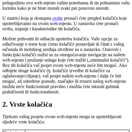
prilagodimo ovo web-mjesto vašim potrebama ili da pohranimo vašu
lozinku kako je ne biste morali svaki put ponovno unositi.
U matrici koja je dostupna
ovdje
pronaći ćete pregled kolačića koje
upotrebljavamo na ovom web-mjestu. U nastavku ćete pronaći
svrhu, trajanje i karakteristike tih kolačića.
Možete prihvatiti ili odbaciti upotrebu kolačića. Vaše opcije za
odlučivanje o tome koje ćemo kolačiće postavljati ili čitati s vašeg
računala ili mobilnog uređaja utvrđene su u nastavku. Osnovni i
funkcijski kolačići nužni su za omogućavanje navigacije na našem
web-mjestu i pružanje usluga koje ćete tražiti („minimalni kolačići”).
Bez tih kolačića vaš posjet ovom web-mjestu neće biti moguć. Ako
odbijete druge kolačiće (tj. kolačiće izvedbe ili kolačiće za
oglašavanje/ciljanje), vaš posjet našem web-mjestu i dalje će biti
moguć, ali određene ponude, značajke ili resursi našeg web-mjesta
možda neće funkcionirati pravilno i možda ćete iskusiti gubitak
praktičnosti ili funkcionalnosti.
2. Vrste kolačića
Tijekom vašeg posjeta ovom web-mjestu mogu se upotrebljavati
sljedeće vrste kolačića: