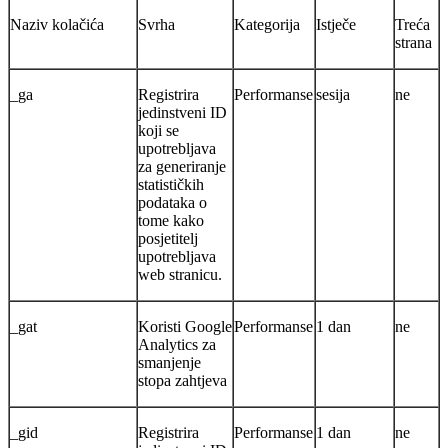
Naziv kolačića
Svrha
Kategorija
Istječe
Treća
strana
_ga
Registrira
Performanse
sesija
ne
jedinstveni ID
koji se
upotrebljava
za generiranje
statističkih
podataka o
tome kako
posjetitelj
upotrebljava
web stranicu.
_gat
Koristi Google
Performanse
1 dan
ne
Analytics za
smanjenje
stopa zahtjeva
_gid
Registrira
Performanse
1 dan
ne