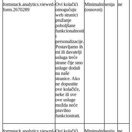
formstack.analytics.viewed-
Ovi kolačići
Minimalni
sesija
ne
form.2670289
omogućuju
(osnovni)
web stranici
pružanje
poboljšane
funkcionalnosti
i
personalizacije.
Postavljamo ih
mi ili davatelji
usluga treće
strane čije smo
usluge dodali
na naše
stranice. Ako
ne dopustite
ove kolačiće,
neke ili sve
ove usluge
možda neće
pravilno
funkcionirati.
formstack.analytics.viewed-
Ovi kolačići
Minimalni
sesija
ne