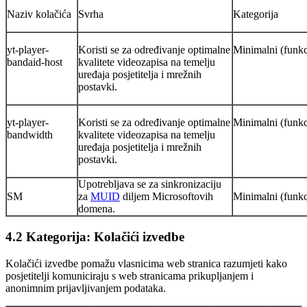
Naziv kolačića
Svrha
Kategorija
yt-player-
Koristi se za određivanje optimalne
Minimalni (funkc
bandaid-host
kvalitete videozapisa na temelju
uređaja posjetitelja i mrežnih
postavki.
yt-player-
Koristi se za određivanje optimalne
Minimalni (funkc
bandwidth
kvalitete videozapisa na temelju
uređaja posjetitelja i mrežnih
postavki.
Upotrebljava se za sinkronizaciju
SM
za
MUID
diljem Microsoftovih
Minimalni (funkc
domena.
4.2 Kategorija: Kolačići izvedbe
Kolačići izvedbe pomažu vlasnicima web stranica razumjeti kako
posjetitelji komuniciraju s web stranicama prikupljanjem i
anonimnim prijavljivanjem podataka.