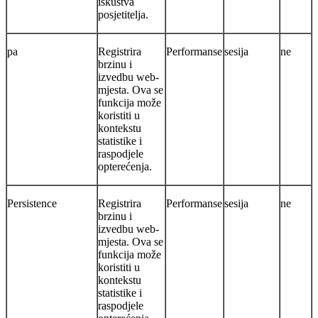
iskustva
posjetitelja.
pa
Registrira
Performanse
sesija
ne
brzinu i
izvedbu web-
mjesta. Ova se
funkcija može
koristiti u
kontekstu
statistike i
raspodjele
opterećenja.
Persistence
Registrira
Performanse
sesija
ne
brzinu i
izvedbu web-
mjesta. Ova se
funkcija može
koristiti u
kontekstu
statistike i
raspodjele