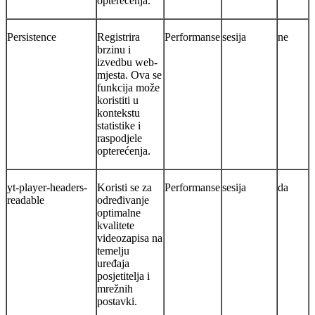
opterećenja.
Persistence
Registrira
Performanse
sesija
ne
brzinu i
izvedbu web-
mjesta. Ova se
funkcija može
koristiti u
kontekstu
statistike i
raspodjele
opterećenja.
yt-player-headers-
Koristi se za
Performanse
sesija
da
readable
određivanje
optimalne
kvalitete
videozapisa na
temelju
uređaja
posjetitelja i
mrežnih
postavki.