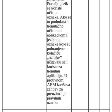
Portal) i jezik
se koriste
učitane
oznake. Ako se
to podudara s
trenutačno
učitanom
aplikacijom i
jezikom,
oznake koje su
pohranjene u
kolačiću
„oznake”
učitavaju se i
koriste za
trenutnu
aplikaciju. U
protivnom
AEM izvršava
zahtjev za
preuzimanje
pravilnih
oznaka