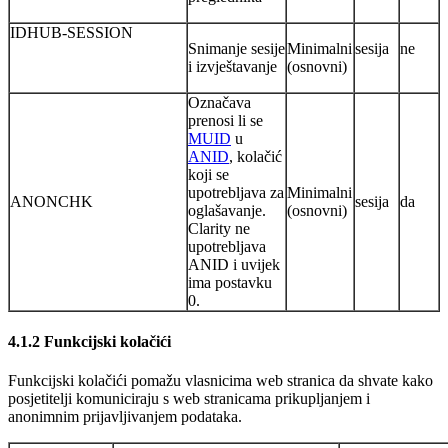
IDHUB-SESSION
Snimanje sesije
Minimalni
sesija
ne
i izvještavanje
(osnovni)
Označava
prenosi li se
MUID
u
ANID
, kolačić
koji se
upotrebljava za
Minimalni
ANONCHK
sesija
da
oglašavanje.
(osnovni)
Clarity ne
upotrebljava
ANID i uvijek
ima postavku
0.
4.1.2 Funkcijski kolačići
Funkcijski kolačići pomažu vlasnicima web stranica da shvate kako
posjetitelji komuniciraju s web stranicama prikupljanjem i
anonimnim prijavljivanjem podataka.