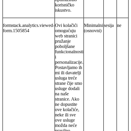
korisničko
iskustvo.
formstack.analytics.viewed-
Ovi kolačići
Minimalni
sesija
ne
form.1505854
omogućuju
(osnovni)
web stranici
pružanje
poboljšane
funkcionalnosti
i
personalizacije.
Postavljamo ih
mi ili davatelji
usluga treće
strane čije smo
usluge dodali
na naše
stranice. Ako
ne dopustite
ove kolačiće,
neke ili sve
ove usluge
možda neće
pravilno