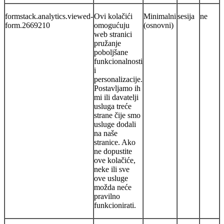
formstack.analytics.viewed-
Ovi kolačići
Minimalni
sesija
ne
form.2669210
omogućuju
(osnovni)
web stranici
pružanje
poboljšane
funkcionalnosti
i
personalizacije.
Postavljamo ih
mi ili davatelji
usluga treće
strane čije smo
usluge dodali
na naše
stranice. Ako
ne dopustite
ove kolačiće,
neke ili sve
ove usluge
možda neće
pravilno
funkcionirati.