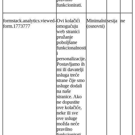
funkcionirati.
formstack.analytics.viewed-
Ovi kolačići
Minimalni
sesija
ne
form.1773777
omogućuju
(osnovni)
web stranici
pružanje
poboljšane
funkcionalnosti
i
personalizacije.
Postavljamo ih
mi ili davatelji
usluga treće
strane čije smo
usluge dodali
na naše
stranice. Ako
ne dopustite
ove kolačiće,
neke ili sve
ove usluge
možda neće
pravilno
funkcionirati.