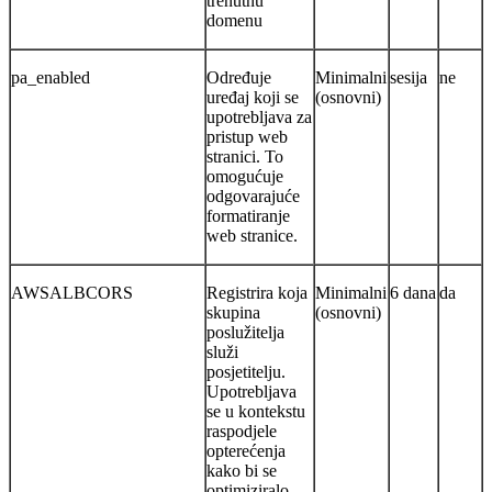
trenutnu
domenu
pa_enabled
Određuje
Minimalni
sesija
ne
uređaj koji se
(osnovni)
upotrebljava za
pristup web
stranici. To
omogućuje
odgovarajuće
formatiranje
web stranice.
AWSALBCORS
Registrira koja
Minimalni
6 dana
da
skupina
(osnovni)
poslužitelja
služi
posjetitelju.
Upotrebljava
se u kontekstu
raspodjele
opterećenja
kako bi se
optimiziralo