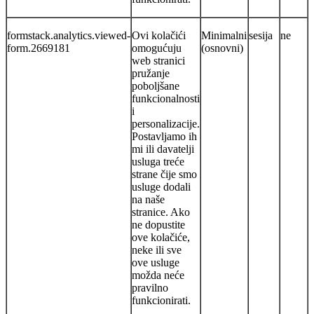
formstack.analytics.viewed-
Ovi kolačići
Minimalni
sesija
ne
form.2669181
omogućuju
(osnovni)
web stranici
pružanje
poboljšane
funkcionalnosti
i
personalizacije.
Postavljamo ih
mi ili davatelji
usluga treće
strane čije smo
usluge dodali
na naše
stranice. Ako
ne dopustite
ove kolačiće,
neke ili sve
ove usluge
možda neće
pravilno
funkcionirati.