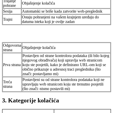
Trajanje
Objašnjenje kolačića
pohrane
Sesija
Automatski se briše kada zatvorite web-preglednik
Ostaju pohranjeni na vašem krajnjem uređaju do
Trajni
datuma isteka koji je ovdje zadan
Odgovorna
Objašnjenje kolačića
strana
Postavljen od strane kontrolora podataka (ili bilo kojeg
njegovog obrađivača) koji upravlja web stranicom
Prva strana
koju ste posjetili, kako je definirano URL-om koji se
obično prikazuje u adresnoj traci preglednika (što
znači: postavljamo mi)
Postavljeni su od strane kontrolora podataka koji ne
Treća
upravljaju web stranicom koju ste trenutno posjetili
strana
(što znači: nismo postavili mi)
3. Kategorije kolačića