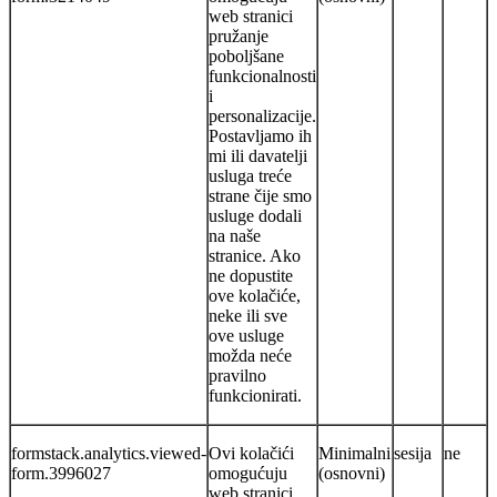
web stranici
pružanje
poboljšane
funkcionalnosti
i
personalizacije.
Postavljamo ih
mi ili davatelji
usluga treće
strane čije smo
usluge dodali
na naše
stranice. Ako
ne dopustite
ove kolačiće,
neke ili sve
ove usluge
možda neće
pravilno
funkcionirati.
formstack.analytics.viewed-
Ovi kolačići
Minimalni
sesija
ne
form.3996027
omogućuju
(osnovni)
web stranici