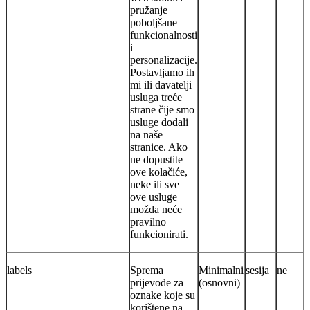
pružanje
poboljšane
funkcionalnosti
i
personalizacije.
Postavljamo ih
mi ili davatelji
usluga treće
strane čije smo
usluge dodali
na naše
stranice. Ako
ne dopustite
ove kolačiće,
neke ili sve
ove usluge
možda neće
pravilno
funkcionirati.
labels
Sprema
Minimalni
sesija
ne
prijevode za
(osnovni)
oznake koje su
korištene na