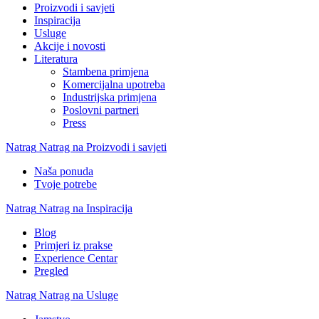
Proizvodi i savjeti
Inspiracija
Usluge
Akcije i novosti
Literatura
Stambena primjena
Komercijalna upotreba
Industrijska primjena
Poslovni partneri
Press
Natrag
Natrag na Proizvodi i savjeti
Naša ponuda
Tvoje potrebe
Natrag
Natrag na Inspiracija
Blog
Primjeri iz prakse
Experience Centar
Pregled
Natrag
Natrag na Usluge