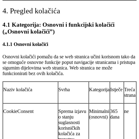
4. Pregled kolačića
4.1 Kategorija: Osnovni i funkcijski kolačići
(„Osnovni kolačići”)
4.1.1 Osnovni kolačići
Osnovni kolačići pomažu da se web stranica učini korisnom tako da
se omoguće osnovne funkcije poput navigacije stranicama i pristupa
sigurnim dijelovima web stranica. Web stranica ne može
funkcionirati bez ovih kolačića.
Naziv kolačića
Svrha
Kategorija
Istječe
Treća
strana
CookieConsent
Sprema izjavu
Minimalni
365
ne
o stanju
(osnovni)
dana
suglasnosti
korisničkih
kolačića za