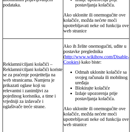
podataka.
postavljanja kolačića.
Ako uklonite ili onemogućite ove
kolačiće, možda nećete moći
upotrebljavati neke od funkcija ove
web stranice
Ako ih želite onemogućiti, uđite u
postavke preglednika
(
http://www.wikihow.com/Disable-
Cookies
) kako biste:
Reklamni/ciljani kolačići –
Reklamni/ciljani kolačići koriste
Odmah uklonite kolačiće sa
se za praćenje posjetitelja na
svojeg računala ili mobilnog
web stranicama. Namjera je
uređaja
prikazati oglase koji su
Blokirajte kolačiće
relevantni i zanimljivi za
Izdaje upozorenja prije
pojedinog korisnika, a time i
postavljanja kolačića.
vrjedniji za izdavače i
oglašivače treće strane.
Ako uklonite ili onemogućite ove
kolačiće, možda nećete moći
upotrebljavati neke od funkcija ove
web stranice