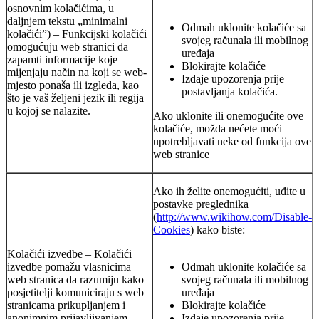
osnovnim kolačićima, u
daljnjem tekstu „minimalni
Odmah uklonite kolačiće sa
kolačići”) – Funkcijski kolačići
svojeg računala ili mobilnog
omogućuju web stranici da
uređaja
zapamti informacije koje
Blokirajte kolačiće
mijenjaju način na koji se web-
Izdaje upozorenja prije
mjesto ponaša ili izgleda, kao
postavljanja kolačića.
što je vaš željeni jezik ili regija
u kojoj se nalazite.
Ako uklonite ili onemogućite ove
kolačiće, možda nećete moći
upotrebljavati neke od funkcija ove
web stranice
Ako ih želite onemogućiti, uđite u
postavke preglednika
(
http://www.wikihow.com/Disable-
Cookies
) kako biste:
Kolačići izvedbe – Kolačići
izvedbe pomažu vlasnicima
Odmah uklonite kolačiće sa
web stranica da razumiju kako
svojeg računala ili mobilnog
posjetitelji komuniciraju s web
uređaja
stranicama prikupljanjem i
Blokirajte kolačiće
anonimnim prijavljivanjem
Izdaje upozorenja prije