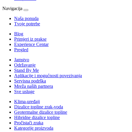
Navigacija
Naša ponuda
Tvoje potrebe
Blog
Primjeri iz prakse
Experience Centar
Pregled
Jamstvo
Održavanje
Stand By Me
Aplikacije i mogućnosti povezivanja
Servisna podrška
Mreža naših partnera
Sve usluge
Klima-uređaji
Dizalice topline zrak-voda
Geotermalne dizalice topline
Hibridne dizalice topline
Pročistači zraka
Kategorije proizvoda