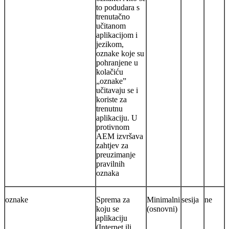
to podudara s
trenutačno
učitanom
aplikacijom i
jezikom,
oznake koje su
pohranjene u
kolačiću
„oznake”
učitavaju se i
koriste za
trenutnu
aplikaciju. U
protivnom
AEM izvršava
zahtjev za
preuzimanje
pravilnih
oznaka
oznake
Sprema za
Minimalni
sesija
ne
koju se
(osnovni)
aplikaciju
(Internet ili