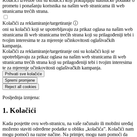
Kolačići izvedbe
oni su kolačići koji prikupljaju statističke podatke o
prometu i ponašanju korisnika na našim web stranicama ili web
stranicama trećih strana.
Kolačići za reklamiranje/targetiranje
ⓘ
oni su kolačići koji se upotrebljavaju za prikaz oglasa na našim web
stranicama ili web stranicama trećih strana koji su prilagođeniji tebi i
tvojim interesima te za mjerenje učinkovitosti oglašivačkih
kampanja.
Kolačići za reklamiranje/targetiranje
oni su kolačići koji se
upotrebljavaju za prikaz oglasa na našim web stranicama ili web
stranicama trećih strana koji su prilagođeniji tebi i tvojim interesima
te za mjerenje učinkovitosti oglašivačkih kampanja.
Prihvati sve kolačiće
Spremi promjene
Reject all cookies
Posljednja izmjena:
1. Kolačići
Kada posjetite ovu web-stranicu, na vaše računalo ili mobilni uređaj
možemo staviti određene podatke u obliku „kolačića”. Kolačići nam
mogu pomoći na razne načine. Na primjer, mogu nam pomoći da