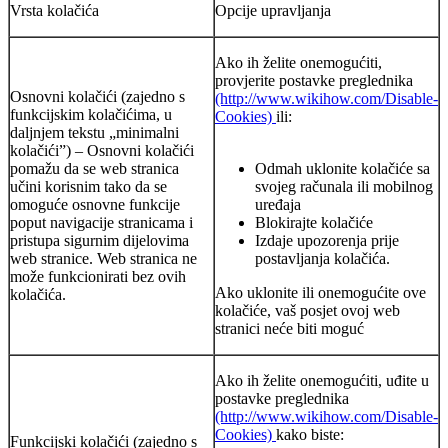
Vrsta kolačića
Opcije upravljanja
Ako ih želite onemogućiti,
provjerite postavke preglednika
Osnovni kolačići (zajedno s
(http://www.wikihow.com/Disable-
funkcijskim kolačićima, u
Cookies)
ili:
daljnjem tekstu „minimalni
kolačići”) – Osnovni kolačići
pomažu da se web stranica
Odmah uklonite kolačiće sa
učini korisnim tako da se
svojeg računala ili mobilnog
omoguće osnovne funkcije
uređaja
poput navigacije stranicama i
Blokirajte kolačiće
pristupa sigurnim dijelovima
Izdaje upozorenja prije
web stranice. Web stranica ne
postavljanja kolačića.
može funkcionirati bez ovih
Ako uklonite ili onemogućite ove
kolačića.
kolačiće, vaš posjet ovoj web
stranici neće biti moguć
Ako ih želite onemogućiti, uđite u
postavke preglednika
(http://www.wikihow.com/Disable-
Cookies)
kako biste:
Funkcijski kolačići (zajedno s