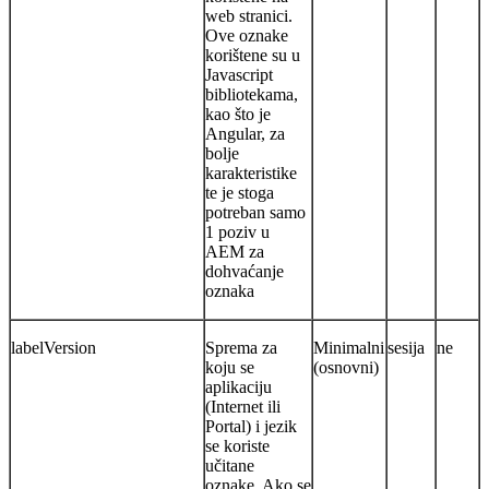
web stranici.
Ove oznake
korištene su u
Javascript
bibliotekama,
kao što je
Angular, za
bolje
karakteristike
te je stoga
potreban samo
1 poziv u
AEM za
dohvaćanje
oznaka
labelVersion
Sprema za
Minimalni
sesija
ne
koju se
(osnovni)
aplikaciju
(Internet ili
Portal) i jezik
se koriste
učitane
oznake. Ako se