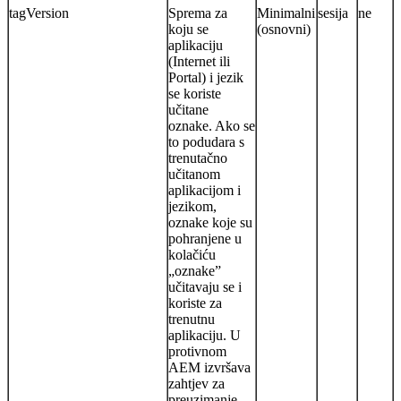
tagVersion
Sprema za
Minimalni
sesija
ne
koju se
(osnovni)
aplikaciju
(Internet ili
Portal) i jezik
se koriste
učitane
oznake. Ako se
to podudara s
trenutačno
učitanom
aplikacijom i
jezikom,
oznake koje su
pohranjene u
kolačiću
„oznake”
učitavaju se i
koriste za
trenutnu
aplikaciju. U
protivnom
AEM izvršava
zahtjev za
preuzimanje