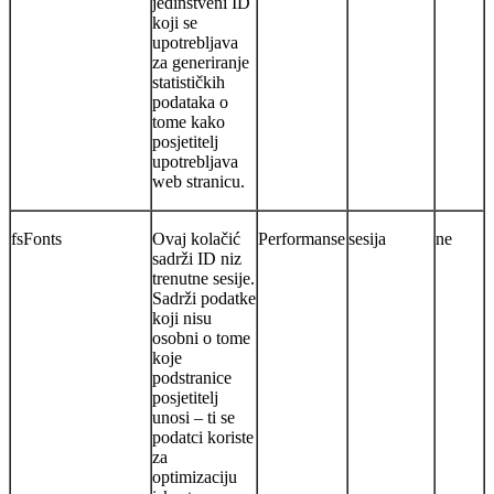
jedinstveni ID
koji se
upotrebljava
za generiranje
statističkih
podataka o
tome kako
posjetitelj
upotrebljava
web stranicu.
fsFonts
Ovaj kolačić
Performanse
sesija
ne
sadrži ID niz
trenutne sesije.
Sadrži podatke
koji nisu
osobni o tome
koje
podstranice
posjetitelj
unosi – ti se
podatci koriste
za
optimizaciju