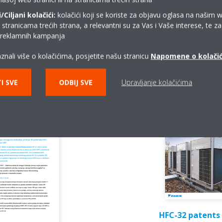
utjecaja na globalno zatopljenj
Skupine 1 za 85 % od 2019. do
Ciljani kolačići:
kolačići koji se koriste za objavu oglasa na našim 
države iz Skupine 2 od 2024. d
i stranicama trećih strana, a relevantni su za Vas i Vaše interese, te z
određene države i regije od 20
i reklamnih kampanja
4) Vrijednosti GWP-a temelj
vremenskom horizontu iz Četvrt
(AR4).
znali više o kolačićima, posjetite našu stranicu
Napomene o kolači
I SVE
ODBIJ SVE
Upravljanje kolačićima
HFC-32 patents 