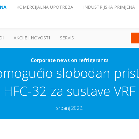
ENA
KOMERCIJALNA UPOTREBA
INDUSTRIJSKA PRIMJENA
DI
AKCIJE I NOVOSTI
SERVIS
Corporate news on refrigerants
omogućio slobodan pris
HFC-32 za sustave VRF
srpanj 2022.