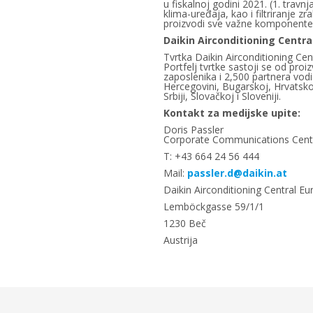
u fiskalnoj godini 2021. (1. travnj
klima-uređaja, kao i filtriranje z
proizvodi sve važne komponente p
Daikin Airconditioning Centra
Tvrtka Daikin Airconditioning Cen
Portfelj tvrtke sastoji se od proiz
zaposlenika i 2,500 partnera vodi
Hercegovini, Bugarskoj, Hrvatsko
Srbiji, Slovačkoj i Sloveniji.
Kontakt za medijske upite:
Doris Passler
Corporate Communications Cent
T: +43 664 24 56 444
Mail:
passler.d@daikin.at
Daikin Airconditioning Central 
Lemböckgasse 59/1/1
1230 Beč
Austrija