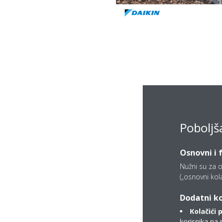
Poboljš
Osnovni i 
Nužni su za o
(„osnovni kolač
Dodatni ko
Kolačići 
korisnika na 