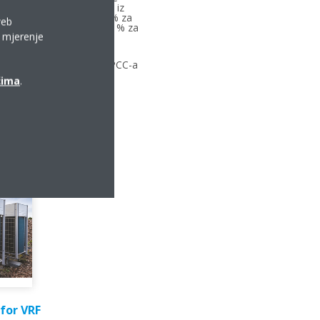
e (ekvivalent CO2) država iz
 2036., smanjenje od 80 % za
web
o 2045. i smanjenje od 85 % za
a mjerenje
28. do 2047.
ene na stogodišnjem
og izvješća o procjeni IPCC-a
ćima
.
for VRF