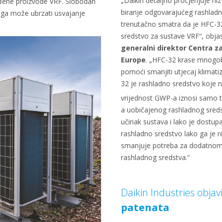
„Daikin detaljno procjenjuje ni
eđene proizvode VRF. Slobodan
biranje odgovarajućeg rashladn
oga može ubrzati usvajanje
trenutačno smatra da je HFC-32
sredstvo za sustave VRF“, obja
generalni direktor Centra za
Europe
. „HFC-32 krase mnogo
pomoći smanjiti utjecaj klimatiz
32 je rashladno sredstvo koje 
vrijednost GWP-a iznosi samo t
a uobičajenog rashladnog sred
učinak sustava i lako je dost
rashladno sredstvo lako ga je rec
smanjuje potreba za dodatno
rashladnog sredstva.“
Daikin Industries objavi
patenata