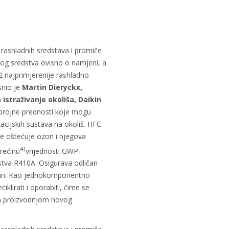
z rashladnih sredstava i promiče
og sredstva ovisno o namjeni, a
 najprimjerenije rashladno
snio je
Martin Dieryckx,
 istraživanje okoliša, Daikin
brojne prednosti koje mogu
acijskih sustava na okoliš. HFC-
ne oštećuje ozon i njegova
4)
rećinu
vrijednosti GWP-
stva R410A. Osigurava odličan
upan. Kao jednokomponentno
iklirati i oporabiti, čime se
m proizvodnjom novog