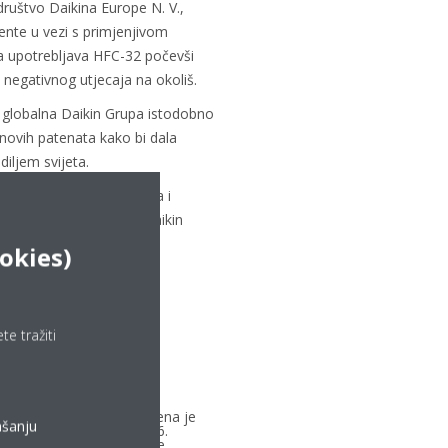
društvo Daikina Europe N. V.,
ente u vezi s primjenjivom
 upotrebljava HFC-32 počevši
negativnog utjecaja na okoliš.
 globalna Daikin Grupa istodobno
 novih patenata kako bi dala
diljem svijeta.
bnih kontrolnih odredaba i
an je na web stranici Daikin
in.com/patent/r32
ookies)
Daikin Central Europe
e tražiti
promjenjivim protokom
i
alskog protokola usvojena je
ašanju
) u Kigaliju, Ruandi, 2016.
anjivati HFC, uz smanjenje