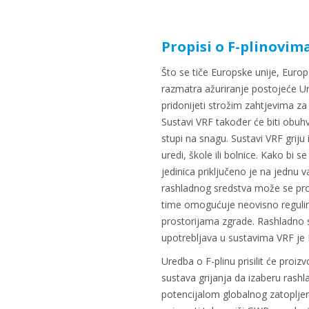
Propisi o F-plinovim
Što se tiče Europske unije, Euro
razmatra ažuriranje postojeće Ur
pridonijeti strožim zahtjevima za
Sustavi VRF također će biti ob
stupi na snagu. Sustavi VRF griju 
uredi, škole ili bolnice. Kako bi s
jedinica priključeno je na jednu v
rashladnog sredstva može se proi
time omogućuje neovisno regulir
prostorijama zgrade. Rashladno 
upotrebljava u sustavima VRF je
Uredba o F-plinu prisilit će proiz
sustava grijanja da izaberu rashl
potencijalom globalnog zatoplj