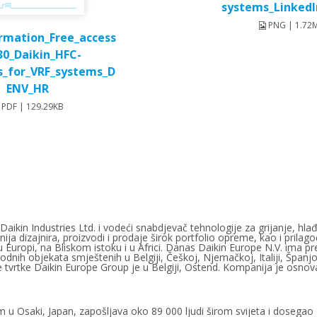
systems_Linked
PNG | 1.72
ormation_Free_access
30_Daikin_HFC-
s_for_VRF_systems_D
ENV_HR
PDF | 129.29KB
aikin Industries Ltd. i vodeći snabdjevač tehnologije za grijanje, hlađ
ija dizajnira, proizvodi i prodaje širok portfolio opreme, kao i prila
 u Europi, na Bliskom istoku i u Africi. Danas Daikin Europe N.V. ima p
odnih objekata smještenih u Belgiji, Češkoj, Njemačkoj, Italiji, Španjols
e tvrtke Daikin Europe Group je u Belgiji, Ostend. Kompanija je osno
em u Osaki, Japan, zapošljava oko 89 000 ljudi širom svijeta i dosegao 