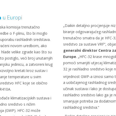
a
u Europi
„Daikin detaljno procjenjuje ni
pska komisija trenutačno
biranje odgovarajućeg rashladn
edbe o F-plinu, što bi moglo
trenutačno smatra da je HFC-32
 uporabu rashladnih sredstava.
sredstvo za sustave VRF“, obja
uhvaćeni novom uredbom, ako
generalni direktor Centra za
i hlade velike zgrade kao što su
Europe
. „HFC-32 krase mnogo
e to postiglo, veći broj unutarnjih
pomoći smanjiti utjecaj klimatiz
anjsku jedinicu, a zatvoreni krug
32 je rashladno sredstvo koje 
zvoljno kretati kroz sustav i
vrijednost GWP-a iznosi samo t
anje temperature u svim
a uobičajenog rashladnog sred
sredstvo HFC koje se obično
učinak sustava i lako je dost
 R410A.
rashladno sredstvo lako ga je rec
vođače klimatizacijskih sustava i
smanjuje potreba za dodatno
adno sredstvo s nižim
rashladnog sredstva.“
enja (GWP). HFC-32 može