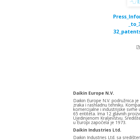
Press_Inf
_to_
32_patent
Daikin Europe N.V.
Daikin Europe N.V. podružnica je D
zraka i rashladnu tehniku. Kompan
komercijalne i industrijske svrhe
65 entiteta. Ima 12 glavnih proizv
Ujedinjenom Kraljevstvu. Središt
u Europi započela je 1973.
Daikin Industries Ltd.
Daikin Industries Ltd. sa središt