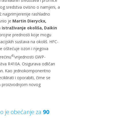
z rashladnih sredstava i promiče
og sredstva ovisno o namjeni, a
 najprimjerenije rashladno
snio je
Martin Dieryckx,
 istraživanje okoliša, Daikin
brojne prednosti koje mogu
acijskih sustava na okoliš. HFC-
ne oštećuje ozon i njegova
4)
rećinu
vrijednosti GWP-
stva R410A. Osigurava odličan
upan. Kao jednokomponentno
iklirati i oporabiti, čime se
m proizvodnjom novog
o je
obećanje za
90