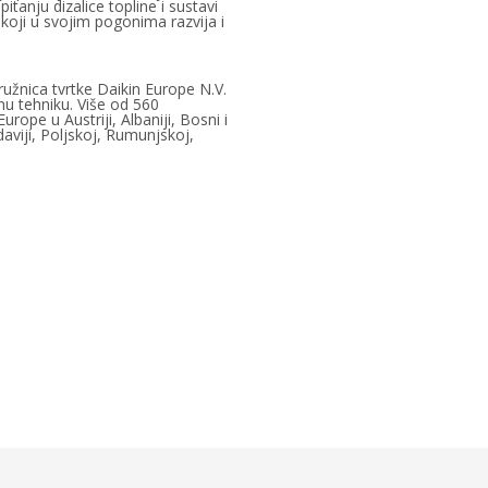
pitanju dizalice topline i sustavi
u koji u svojim pogonima razvija i
užnica tvrtke Daikin Europe N.V.
dnu tehniku. Više od 560
rope u Austriji, Albaniji, Bosni i
aviji, Poljskoj, Rumunjskoj,