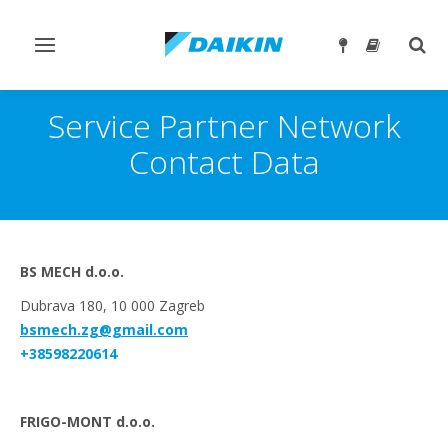
Prebaci
Preb
navigaciju
traže
Service Partner Network
Contact Data
BS MECH d.o.o.
Dubrava 180, 10 000 Zagreb
bsmech.zg@gmail.com
+38598220614
FRIGO-MONT d.o.o.