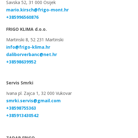
Savska 52, 31 000 Osijek
mario.kirsch@frigo-mont.hr
+385996560876
FRIGO KLIMA d.o.o.
Martinski 8, 52 231 Martinski
info@frigo-klima.hr
daliborverbanc@net.hr
+38598639952
Servis Smrki
Ivana pl. Zajca 1, 32 000 Vukovar
smrki.servis@gmail.com
+38598755363
+385913430542
ZADAR FRIGO