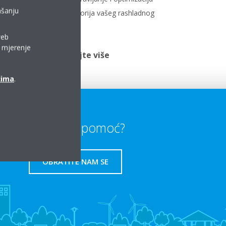
a licu
ašanju
radnih prostorija vašeg rashladnog
uređaja.
web
a mjerenje
Pročitajte više
ćima
.
Trebate li pomoć?
OBRATITE NAM SE