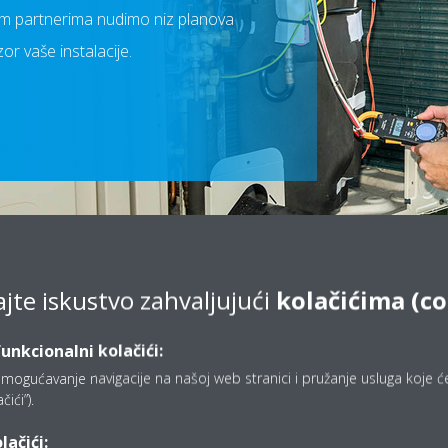
nim partnerima nudimo niz planova
or vaše instalacije.
Scroll
to
content
ajte iskustvo zahvaljujući
kolačićima (c
Održavanje
Popravci
funkcionalni kolačići:
mogućavanje navigacije na našoj web stranici i pružanje usluga koje ćet
zirajte troškove rada, pratite
Pokrivajući širok asortiman Dai
ići”).
šeg sustava i produžite njegov
proizvoda kao i drugih marki, n
trajanja uz redovite preglede
široka mreža servisnih timova
lačići: