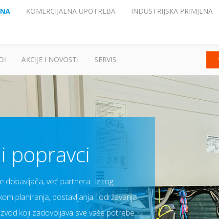
ENA
KOMERCIJALNA UPOTREBA
INDUSTRIJSKA PRIMJENA
DI
AKCIJE I NOVOSTI
SERVIS
i popravci
te dobavljača, već partnera. Iz tog
ekom planiranja, postavljanja i održavanja
oizvod koji zadovoljava sve vaše potrebe