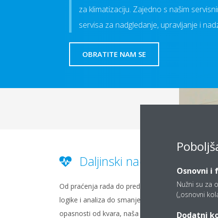
za klimatizaciju. Zajedno s našim servis
servisa za nadgledanje, upravljanje i nadz
OBRATITE NAM SE
Poboljš
Daljinski nadzor
Osnovni i 
Nužni su za o
Od praćenja rada do prediktivne
Minimi
(„osnovni kolač
logike i analiza do smanjenja
rad va
opasnosti od kvara, naša inteligentna
vijek 
Dodatni ko