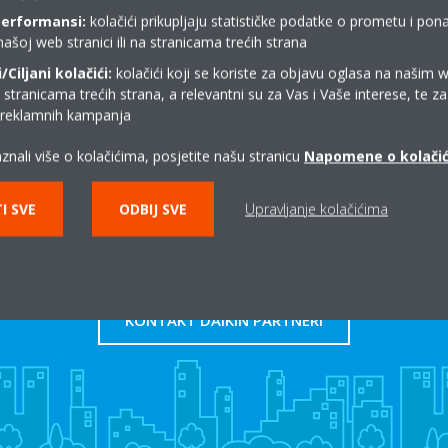
anja tvrtke Daikin.
spremna je osigurati popravke n
performansi:
kolačići prikupljaju statističke podatke o prometu i pon
našoj web stranici ili na stranicama trećih strana
mjesta kad god je to potrebno.
Ciljani kolačići:
kolačići koji se koriste za objavu oglasa na našim 
i stranicama trećih strana, a relevantni su za Vas i Vaše interese, te z
očitajte više
Pročitajte više
i reklamnih kampanja
znali više o kolačićima, posjetite našu stranicu
Napomene o kolači
I SVE
ODBIJ SVE
Upravljanje kolačićima
Gdje kupiti Daikin?
KONTAKT DAIKIN PARTNERI