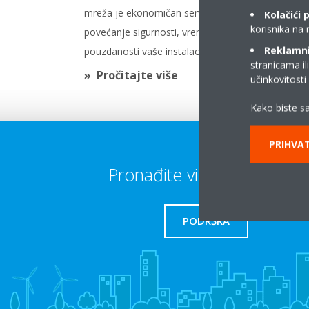
mreža je ekonomičan servis za
održav
Kolačići 
korisnika na 
povećanje sigurnosti, vremena rada i
Reklamni/
pouzdanosti vaše instalacije.
stranicama il
Pročitajte više
Pr
učinkovitost
Kako biste sa
PRIHVAT
Pronađite više informacija
PODRŠKA