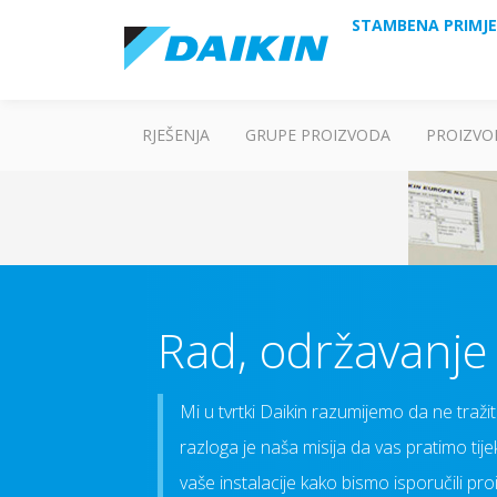
STAMBENA PRIMJ
RJEŠENJA
GRUPE PROIZVODA
PROIZVO
Rad, održavanje 
Mi u tvrtki Daikin razumijemo da ne traži
razloga je naša misija da vas pratimo tij
vaše instalacije kako bismo isporučili pr