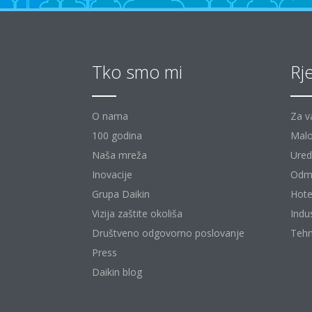
Tko smo mi
Rj
O nama
Za v
100 godina
Malo
Naša mreža
Uredi
Inovacije
Odm
Grupa Daikin
Hote
Vizija zaštite okoliša
Indu
Društveno odgovorno poslovanje
Tehn
Press
Daikin blog