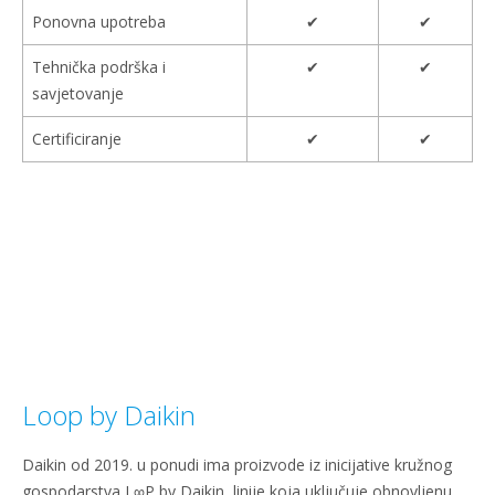
Ponovna upotreba
✔
✔
Tehnička podrška i
✔
✔
savjetovanje
Certificiranje
✔
✔
Loop by Daikin
Daikin od 2019. u ponudi ima proizvode iz inicijative kružnog
gospodarstva L∞P by Daikin, linije koja uključuje obnovljenu