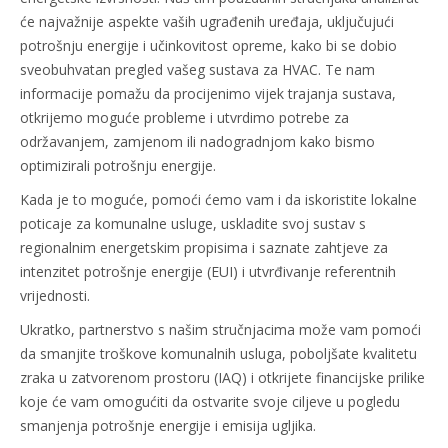
će najvažnije aspekte vaših ugrađenih uređaja, uključujući
potrošnju energije i učinkovitost opreme, kako bi se dobio
sveobuhvatan pregled vašeg sustava za HVAC. Te nam
informacije pomažu da procijenimo vijek trajanja sustava,
otkrijemo moguće probleme i utvrdimo potrebe za
održavanjem, zamjenom ili nadogradnjom kako bismo
optimizirali potrošnju energije.
Kada je to moguće, pomoći ćemo vam i da iskoristite lokalne
poticaje za komunalne usluge, uskladite svoj sustav s
regionalnim energetskim propisima i saznate zahtjeve za
intenzitet potrošnje energije (EUI) i utvrđivanje referentnih
vrijednosti.
Ukratko, partnerstvo s našim stručnjacima može vam pomoći
da smanjite troškove komunalnih usluga, poboljšate kvalitetu
zraka u zatvorenom prostoru (IAQ) i otkrijete financijske prilike
koje će vam omogućiti da ostvarite svoje ciljeve u pogledu
smanjenja potrošnje energije i emisija ugljika.