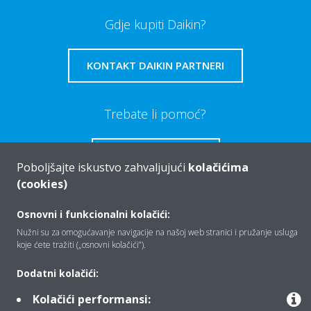
Gdje kupiti Daikin?
KONTAKT DAIKIN PARTNERI
Trebate li pomoć?
OBRATITE NAM SE
Poboljšajte iskustvo zahvaljujući
kolačićima
(cookies)
Osnovni i funkcionalni kolačići:
Nužni su za omogućavanje navigacije na našoj web stranici i pružanje usluga
Tko smo mi
koje ćete tražiti („osnovni kolačići”).
Dodatni kolačići:
Rješenja
Kolačići performansi: