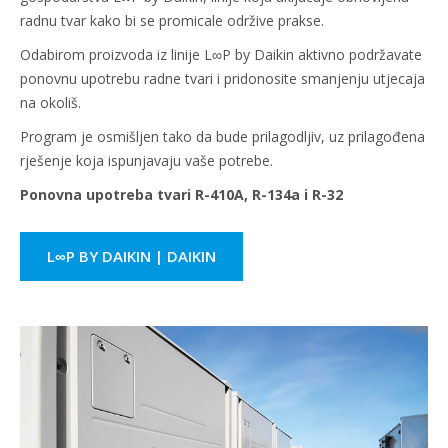
radnu tvar kako bi se promicale održive prakse.
Odabirom proizvoda iz linije L∞P by Daikin aktivno podržavate
ponovnu upotrebu radne tvari i pridonosite smanjenju utjecaja
na okoliš.
Program je osmišljen tako da bude prilagodljiv, uz prilagođena
rješenje koja ispunjavaju vaše potrebe.
Ponovna upotreba tvari R-410A, R-134a i R-32
L∞P BY DAIKIN | DAIKIN