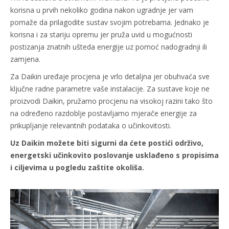
korisna u prvih nekoliko godina nakon ugradnje jer vam
pomaže da prilagodite sustav svojim potrebama. Jednako je
korisna i za stariju opremu jer pruža uvid u mogućnosti
postizanja znatnih ušteda energije uz pomoć nadogradnji ili
zamjena.
Za Daikin uređaje procjena je vrlo detaljna jer obuhvaća sve
ključne radne parametre vaše instalacije. Za sustave koje ne
proizvodi Daikin, pružamo procjenu na visokoj razini tako što
na određeno razdoblje postavljamo mjerače energije za
prikupljanje relevantnih podataka o učinkovitosti.
Uz Daikin možete biti sigurni da ćete postići održivo,
energetski učinkovito poslovanje usklađeno s propisima
i ciljevima u pogledu zaštite okoliša.