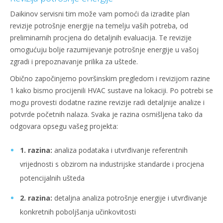
Daikinov servisni tim može vam pomoći da izradite plan
revizije potrošnje energije na temelju vaših potreba, od
preliminarnih procjena do detaljnih evaluacija. Te revizije
omogućuju bolje razumijevanje potrošnje energije u vašoj
zgradi i prepoznavanje prilika za uštede.
Obično započinjemo površinskim pregledom i revizijom razine
1 kako bismo procijenili HVAC sustave na lokaciji. Po potrebi se
mogu provesti dodatne razine revizije radi detaljnije analize i
potvrde početnih nalaza. Svaka je razina osmišljena tako da
odgovara opsegu vašeg projekta:
1. razina:
analiza podataka i utvrđivanje referentnih
vrijednosti s obzirom na industrijske standarde i procjena
potencijalnih ušteda
2. razina:
detaljna analiza potrošnje energije i utvrđivanje
konkretnih poboljšanja učinkovitosti