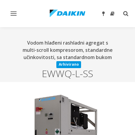
Prebaci
Preb
navigaciju
traže
Vodom hlađeni rashladni agregat s
multi-scroll kompresorom, standardne
učinkovitosti, sa standardnom bukom
Arhivirano
EWWQ-L-SS