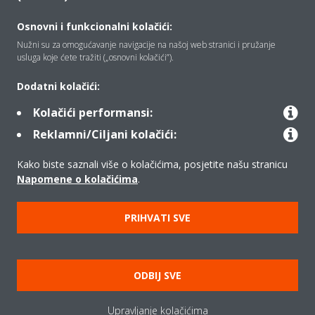
Tko smo mi
Osnovni i funkcionalni kolačići:
Nužni su za omogućavanje navigacije na našoj web stranici i pružanje
Rješenja
usluga koje ćete tražiti („osnovni kolačići”).
Dodatni kolačići:
Kontakt
Kolačići performansi:
Reklamni/Ciljani kolačići:
Proizvodi
Kako biste saznali više o kolačićima, posjetite našu stranicu
Napomene o kolačićima
.
Copyright © Daikin
PRIHVATI SVE
Pravna napomena
Obavijest o kolačićima
Politika zaštite podataka
Poslovna etika
Opći uvjeti prodaje
ODBIJ SVE
Data Act
Upravljanje kolačićima