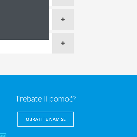
Trebate li pomoć?
OBRATITE NAM SE