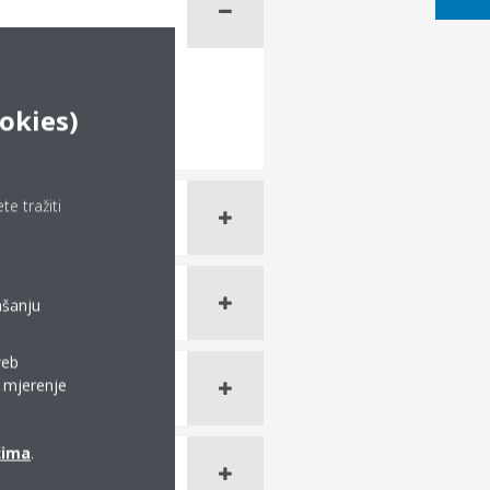
ookies)
e tražiti
ašanju
web
a mjerenje
ćima
.