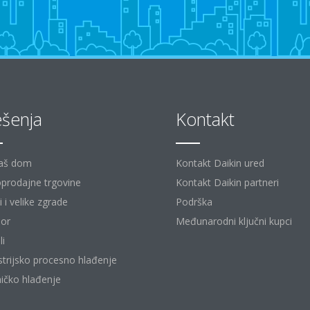
ešenja
Kontakt
aš dom
Kontakt Daikin ured
prodajne trgovine
Kontakt Daikin partneri
 i velike zgrade
Podrška
or
Međunarodni ključni kupci
li
strijsko procesno hlađenje
ičko hlađenje