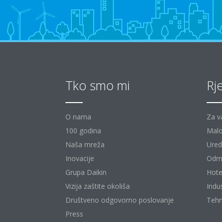
Tko smo mi
Rj
O nama
Za v
100 godina
Malo
Naša mreža
Uredi
Inovacije
Odm
Grupa Daikin
Hote
Vizija zaštite okoliša
Indu
Društveno odgovorno poslovanje
Tehn
Press