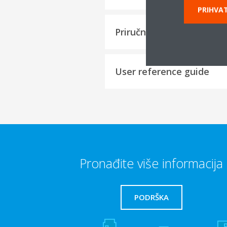
PRIHVAT
Priručnici za korištenje
User reference guide
Pronađite više informacija
PODRŠKA