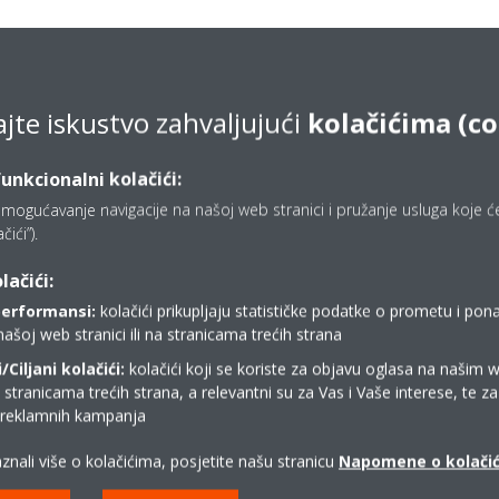
ajte iskustvo zahvaljujući
kolačićima (c
 dokument u ovoj kategoriji.
funkcionalni kolačići:
mogućavanje navigacije na našoj web stranici i pružanje usluga koje ćet
ići”).
lačići:
performansi:
kolačići prikupljaju statističke podatke o prometu i pon
našoj web stranici ili na stranicama trećih strana
Ciljani kolačići:
kolačići koji se koriste za objavu oglasa na našim 
i stranicama trećih strana, a relevantni su za Vas i Vaše interese, te z
i reklamnih kampanja
znali više o kolačićima, posjetite našu stranicu
Napomene o kolači
stalatera