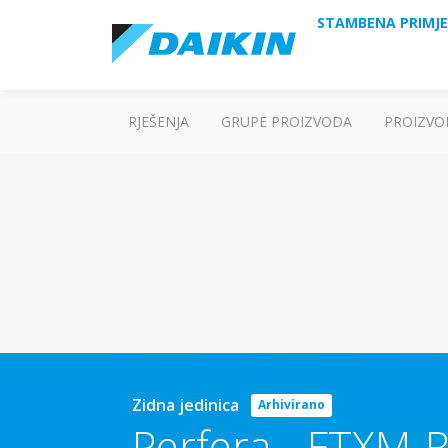
STAMBENA PRIMJ
RJEŠENJA
GRUPE PROIZVODA
PROIZVO
Zidna jedinica
Arhivirano
Perfera
-
FTXM-