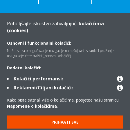
Poboljšajte iskustvo zahvaljujući
kolačićima
(cookies)
Tko smo mi
Osnovni i funkcionalni kolačići:
Nužni su za omogućavanje navigacije na našoj web stranici i pružanje
Rješenja
usluga koje ćete tražiti („osnovni kolačići”).
Dodatni kolačići:
Kontakt
Kolačići performansi:
Reklamni/Ciljani kolačići:
Proizvodi
Kako biste saznali više o kolačićima, posjetite našu stranicu
Napomene o kolačićima
.
Copyright © Daikin
PRIHVATI SVE
Pravna napomena
Obavijest o kolačićima