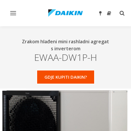
Prebaci
Preb
navigaciju
traže
Zrakom hlađeni mini rashladni agregat
s inverterom
EWAA-DW1P-H
GDJE KUPITI DAIKIN?