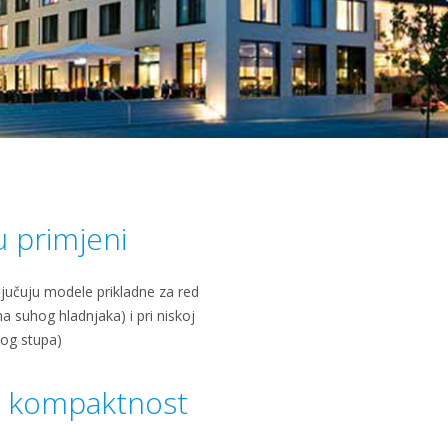
u primjeni
ljučuju modele prikladne za red
na suhog hladnjaka) i pri niskoj
nog stupa)
a kompaktnost