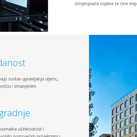
izmjenjivače topline te čine imp
danost
baju sustav upravljanja uljem,,
nošću i smanjenim
 gradnje
ksimalna učinkovitost i
voljilo postojećim projektnim i