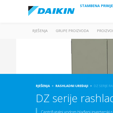
STAMBENA PRIMJ
RJEŠENJA
GRUPE PROIZVODA
PROIZVO
RJEŠENJA
RASHLADNI UREĐAJI
DZ SERIJE R
DZ serije rashla
Centrifugalni vodom hlađeni inverterski r