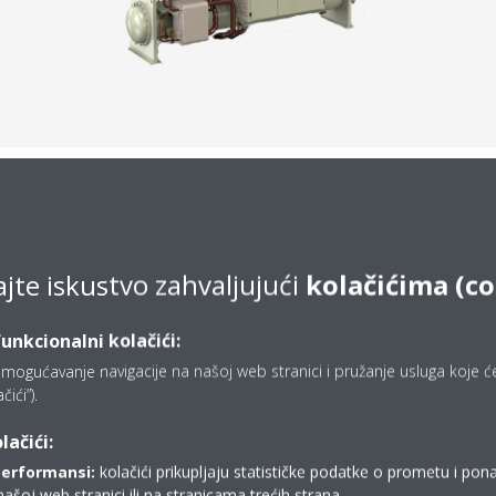
ajte iskustvo zahvaljujući
kolačićima (c
funkcionalni kolačići:
mogućavanje navigacije na našoj web stranici i pružanje usluga koje ćet
ići”).
lačići:
performansi:
kolačići prikupljaju statističke podatke o prometu i pon
našoj web stranici ili na stranicama trećih strana