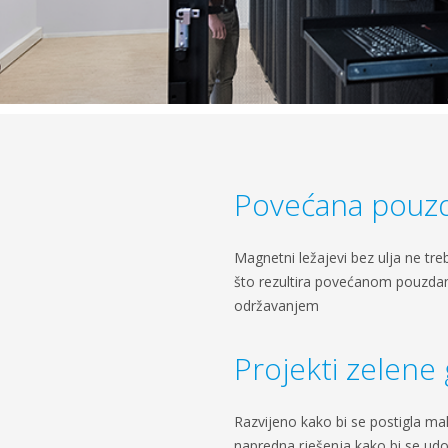
Povećana pouz
Magnetni ležajevi bez ulja ne tre
što rezultira povećanom pouzda
održavanjem
Projekti zelene
Razvijeno kako bi se postigla ma
napredna rješenja kako bi se udo