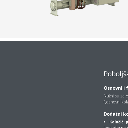
Poboljš
Osnovni i 
Nužni su za o
(„osnovni kolač
Dodatni ko
Kolačići 
korisnika na 