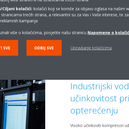
Ciljani kolačići:
kolačići koji se koriste za objavu oglasa na našim 
i stranicama trećih strana, a relevantni su za Vas i Vaše interese, te z
i reklamnih kampanja
Tehnologija ma
znali više o kolačićima, posjetite našu stranicu
Napomene o kolači
Opremljen s centrifugalnim ko
I SVE
ODBIJ SVE
Upravljanje kolačićima
ležajeve bez trenja za rad bez ul
varijabilnim frekvencijama i te
brzine
Industrijski vo
učinkovitost p
opterećenju
Visoko učinkoviti kompresori ud