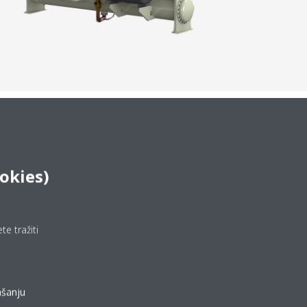
ookies)
e tražiti
ašanju