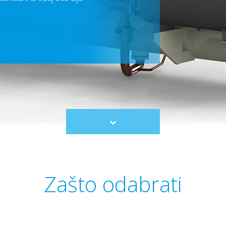
Scroll
to
content
Zašto odabrati