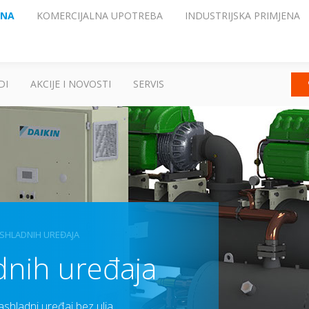
ENA
KOMERCIJALNA UPOTREBA
INDUSTRIJSKA PRIMJENA
DI
AKCIJE I NOVOSTI
SERVIS
ASHLADNIH UREĐAJA
dnih uređaja
ashladni uređaj bez ulja