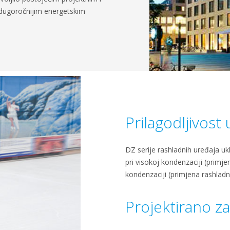
 dugoročnijim energetskim
Prilagodljivost 
DZ serije rashladnih uređaja uk
pri visokoj kondenzaciji (primje
kondenzaciji (primjena rashlad
Projektirano z