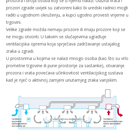
prostora i broja osoba koji se u njemu nalazi. Ulazna vrata i
prozori zgrade uvijek su zatvoreni kako bi uredski radnici mogli
raditi u ugodnom okruženju, a kupci ugodno provesti vrijeme u
trgovini.
Velike zgrade možda nemaju prozore ili imaju prozore koji se
ne mogu otvoriti. U takvim se slučajevima ugrađuje
ventilacijska oprema koja sprječava zadržavanje ustajalog
zraka u zgradi.
U prostorima u kojima se nalazi mnogo osoba (kao što su vrlo
prometne trgovine ili pune prostorije za sastanke), otvaranje
prozora i vrata povećava učinkovitost ventilacijskog sustava
kad je riječ o aktivnoj zamjeni unutarnjeg zraka vanjskim.