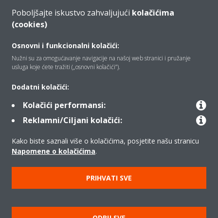
Poboljšajte iskustvo zahvaljujući
kolačićima
(cookies)
Tko smo mi
Osnovni i funkcionalni kolačići:
Nužni su za omogućavanje navigacije na našoj web stranici i pružanje
Rješenja
usluga koje ćete tražiti („osnovni kolačići”).
Dodatni kolačići:
Kontakt
Kolačići performansi:
Reklamni/Ciljani kolačići:
Proizvodi
Kako biste saznali više o kolačićima, posjetite našu stranicu
Napomene o kolačićima
.
Copyright © Daikin
PRIHVATI SVE
Pravna napomena
Obavijest o kolačićima
Politika zaštite podataka
Poslovna etika
Opći uvjeti prodaje
ODBIJ SVE