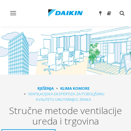
Prebaci
Preb
navigaciju
traže
RJEŠENJA
KLIMA KOMORE
VENTILACIJSKA EKSPERTIZA ZA POBOLJŠANU
KVALITETU UNUTARNJEG ZRAKA
Stručne metode ventilacije
ureda i trgovina