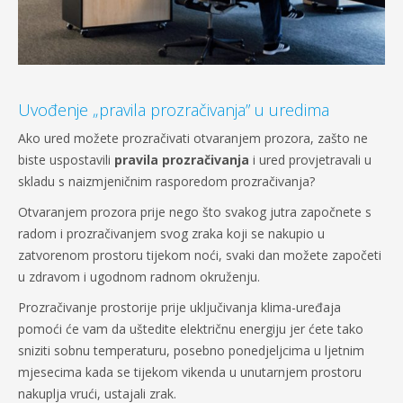
Uvođenje „pravila prozračivanja” u uredima
Ako ured možete prozračivati otvaranjem prozora, zašto ne
biste uspostavili
pravila prozračivanja
i ured provjetravali u
skladu s naizmjeničnim rasporedom prozračivanja?
Otvaranjem prozora prije nego što svakog jutra započnete s
radom i prozračivanjem svog zraka koji se nakupio u
zatvorenom prostoru tijekom noći, svaki dan možete započeti
u zdravom i ugodnom radnom okruženju.
Prozračivanje prostorije prije uključivanja klima-uređaja
pomoći će vam da uštedite električnu energiju jer ćete tako
sniziti sobnu temperaturu, posebno ponedjeljcima u ljetnim
mjesecima kada se tijekom vikenda u unutarnjem prostoru
nakuplja vrući, ustajali zrak.