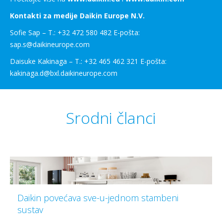
Kontakti za medije Daikin Europe N.V.
Sofie Sap – T.: +32 472 580 482 E-pošta:
sap.s@daikineurope.com
Daisuke Kakinaga – T.: +32 465 462 321 E-pošta:
kakinaga.d@bxl.daikineurope.com
Srodni članci
Daikin povećava sve-u-jednom stambeni
sustav