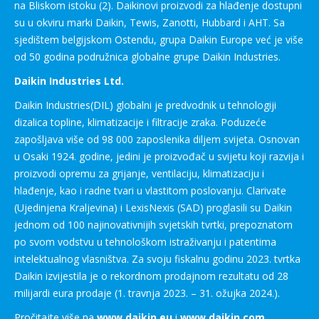
na Bliskom istoku (2). Daikinovi proizvodi za hlađenje dostupni
su u okviru marki Daikin, Tewis, Zanotti, Hubbard i AHT. Sa
sjedištem belgijskom Ostendu, grupa Daikin Europe već je više
od 50 godina podružnica globalne grupe Daikin Industries.
Daikin Industries Ltd.
Daikin Industries(DIL) globalni je predvodnik u tehnologiji
dizalica topline, klimatizacije i filtracije zraka. Poduzeće
zapošljava više od 98 000 zaposlenika diljem svijeta. Osnovan
u Osaki 1924. godine, jedini je proizvođač u svijetu koji razvija i
proizvodi opremu za grijanje, ventilaciju, klimatizaciju i
hlađenje, kao i radne tvari u vlastitom poslovanju. Clarivate
(Ujedinjena Kraljevina) i LexisNexis (SAD) proglasili su Daikin
jednom od 100 najinovativnijih svjetskih tvrtki, prepoznatom
po svom vodstvu u tehnološkom istraživanju i patentima
intelektualnog vlasništva. Za svoju fiskalnu godinu 2023. tvrtka
Daikin izvijestila je o rekordnom prodajnom rezultatu od 28
milijardi eura prodaje (1. travnja 2023. – 31. ožujka 2024.).
Pročitajte više na
www.daikin.eu
i
www.daikin.com