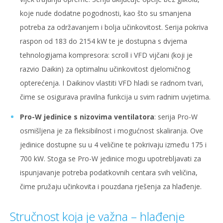
koje nude dodatne pogodnosti, kao što su smanjena
potreba za održavanjem i bolja učinkovitost. Serija pokriva
raspon od 183 do 2154 kW te je dostupna s dvjema
tehnologijama kompresora: scroll i VFD vijčani (koji je
razvio Daikin) za optimalnu učinkovitost djelomičnog
opterećenja. I Daikinov vlastiti VFD hladi se radnom tvari,
čime se osigurava pravilna funkcija u svim radnim uvjetima.
Pro-W jedinice s nizovima ventilatora
: serija Pro-W
osmišljena je za fleksibilnost i mogućnost skaliranja. Ove
jedinice dostupne su u 4 veličine te pokrivaju između 175 i
700 kW. Stoga se Pro-W jedinice mogu upotrebljavati za
ispunjavanje potreba podatkovnih centara svih veličina,
čime pružaju učinkovita i pouzdana rješenja za hlađenje.
Stručnost koja je važna – hlađenje