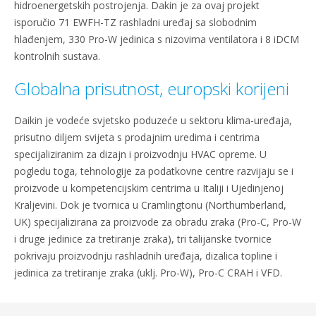
hidroenergetskih postrojenja. Dakin je za ovaj projekt
isporučio 71 EWFH-TZ rashladni uređaj sa slobodnim
hlađenjem, 330 Pro-W jedinica s nizovima ventilatora i 8 iDCM
kontrolnih sustava.
Globalna prisutnost, europski korijeni
Daikin je vodeće svjetsko poduzeće u sektoru klima-uređaja,
prisutno diljem svijeta s prodajnim uredima i centrima
specijaliziranim za dizajn i proizvodnju HVAC opreme. U
pogledu toga, tehnologije za podatkovne centre razvijaju se i
proizvode u kompetencijskim centrima u Italiji i Ujedinjenoj
Kraljevini. Dok je tvornica u Cramlingtonu (Northumberland,
UK) specijalizirana za proizvode za obradu zraka (Pro-C, Pro-W
i druge jedinice za tretiranje zraka), tri talijanske tvornice
pokrivaju proizvodnju rashladnih uređaja, dizalica topline i
jedinica za tretiranje zraka (uklj. Pro-W), Pro-C CRAH i VFD.