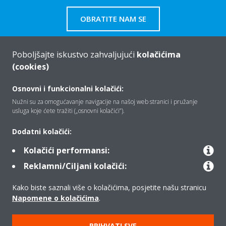
OBRATITE NAM SE
Poboljšajte iskustvo zahvaljujući
kolačićima
(cookies)
Tko smo mi
Osnovni i funkcionalni kolačići:
Nužni su za omogućavanje navigacije na našoj web stranici i pružanje
usluga koje ćete tražiti („osnovni kolačići”).
Rješenja
Dodatni kolačići:
Kolačići performansi:
Kontakt
Reklamni/Ciljani kolačići:
Kako biste saznali više o kolačićima, posjetite našu stranicu
Proizvodi
Napomene o kolačićima
.
PRIHVATI SVE