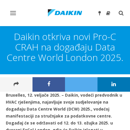
Prebaci
Preb
navigaciju
traže
Daikin otkriva novi Pro-C
CRAH na događaju Data
Centre World London 2025.
Bruxelles, 12. veljače 2025. – Daikin, vodeći predvodnik u
HVAC rješenjima, najavljuje svoje sudjelovanje na
događaju Data Centre World (DCW) 2025., vodećoj
manifestaciji za stručnjake za podatkovne centre.
Događaj će se održavati od 12. do 13. ožujka 2025. u
dvorani ExCel London, gdje će Daikin izlagati u