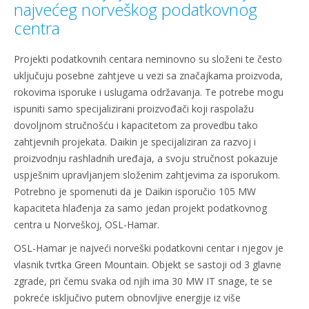
najvećeg norveškog podatkovnog
centra
Projekti podatkovnih centara neminovno su složeni te često
uključuju posebne zahtjeve u vezi sa značajkama proizvoda,
rokovima isporuke i uslugama održavanja. Te potrebe mogu
ispuniti samo specijalizirani proizvođači koji raspolažu
dovoljnom stručnošću i kapacitetom za provedbu tako
zahtjevnih projekata. Daikin je specijaliziran za razvoj i
proizvodnju rashladnih uređaja, a svoju stručnost pokazuje
uspješnim upravljanjem složenim zahtjevima za isporukom.
Potrebno je spomenuti da je Daikin isporučio 105 MW
kapaciteta hlađenja za samo jedan projekt podatkovnog
centra u Norveškoj, OSL-Hamar.
OSL-Hamar je najveći norveški podatkovni centar i njegov je
vlasnik tvrtka Green Mountain. Objekt se sastoji od 3 glavne
zgrade, pri čemu svaka od njih ima 30 MW IT snage, te se
pokreće isključivo putem obnovljive energije iz više