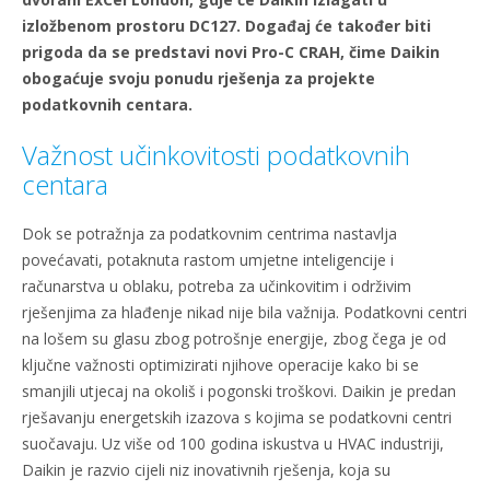
izložbenom prostoru DC127. Događaj će također biti
prigoda da se predstavi novi Pro-C CRAH, čime Daikin
obogaćuje svoju ponudu rješenja za projekte
podatkovnih centara.
Važnost učinkovitosti podatkovnih
centara
Dok se potražnja za podatkovnim centrima nastavlja
povećavati, potaknuta rastom umjetne inteligencije i
računarstva u oblaku, potreba za učinkovitim i održivim
rješenjima za hlađenje nikad nije bila važnija. Podatkovni centri
na lošem su glasu zbog potrošnje energije, zbog čega je od
ključne važnosti optimizirati njihove operacije kako bi se
smanjili utjecaj na okoliš i pogonski troškovi. Daikin je predan
rješavanju energetskih izazova s kojima se podatkovni centri
suočavaju. Uz više od 100 godina iskustva u HVAC industriji,
Daikin je razvio cijeli niz inovativnih rješenja, koja su