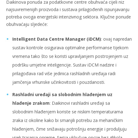
Daikinova ponuda za podatkovne centre obuhvaća cijeli niz
najsuvremenijih proizvoda i sustava prilagođenih ispunjavanju
potreba ovoga energetski intenzivnog sektora. Ključne ponude
obuhvaćaju sljedeće:
Intelligent Data Centre Manager (iDCM)
: ovaj napredan
sustav kontrole osigurava optimalne performanse tijekom
vremena tako što se koristi upravljanjem postrojenjem uz
podršku umjetne inteligencije. Sustav iDCM nadzire i
prilagođava rad više jedinica rashladnih uređaja radi
jamčenja vrhunske učinkovitosti i pouzdanosti.
Rashladni uređaji sa slobodnim hlađenjem uz
hlađenje zrakom
: Daikinovi rashladni uređaji sa
slobodnim hlađenjem koriste se niskim temperaturama
zraka iz okoline kako bi smanjili potrebu za mehaničkim
hlađenjem, čime snižavaju potrošnju energije i produljuju
vijek trajanja opreme. Serija uključuje opcije bez glikola,