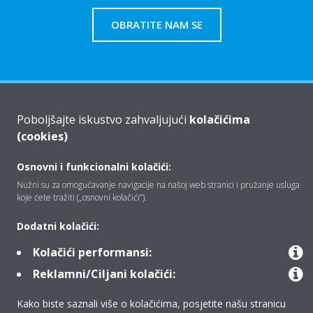
OBRATITE NAM SE
Tko smo mi
Poboljšajte iskustvo zahvaljujući
kolačićima
(cookies)
Rješenja
Osnovni i funkcionalni kolačići:
Nužni su za omogućavanje navigacije na našoj web stranici i pružanje usluga
koje ćete tražiti („osnovni kolačići”).
Kontakt
Dodatni kolačići:
Kolačići performansi:
Proizvodi
Reklamni/Ciljani kolačići:
Kako biste saznali više o kolačićima, posjetite našu stranicu