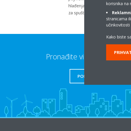
korisnika na 
hlađenja, unutar jedinice stvara s
Reklamni/
za spuštanje temperature, a laten
stranicama il
učinkovitost
Kako biste sa
PRIHVAT
Pronađite više informacija
PODRŠKA