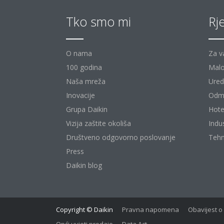
Tko smo mi
Rj
O nama
Za v
100 godina
Malo
Naša mreža
Uredi
Inovacije
Odm
Grupa Daikin
Hote
Vizija zaštite okoliša
Indu
Društveno odgovorno poslovanje
Tehn
Press
Daikin blog
Copyright © Daikin
Pravna napomena
Obavijest o