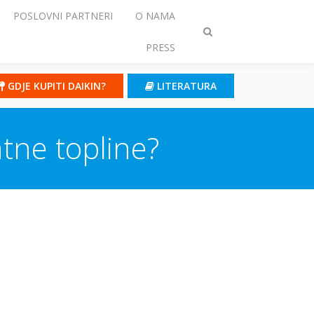
POSLOVNI PARTNERI
O NAMA
Prebaci
PRESS
traženje
GDJE KUPITI DAIKIN?
LITERATURA
ntne topline?