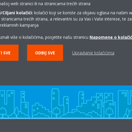
našoj web stranici ili na stranicama trećih strana
e kondenzacija kao posljedica uklanjanja latentne topline iz zraka. Osj
Ciljani kolačići:
kolačići koji se koriste za objavu oglasa na našim 
tni učin je učin potreban za uklanjanje vlage iz zraka.
i stranicama trećih strana, a relevantni su za Vas i Vaše interese, te z
i reklamnih kampanja
znali više o kolačićima, posjetite našu stranicu
Napomene o kolači
I SVE
ODBIJ SVE
Upravljanje kolačićima
Gdje kupiti Daikin?
KONTAKT DAIKIN PARTNERI