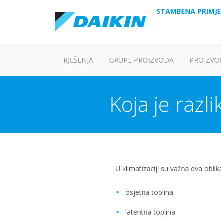
STAMBENA PRIMJ
RJEŠENJA
GRUPE PROIZVODA
PROIZVO
Koja je razl
U klimatizaciji su važna dva oblika
osjetna toplina
latentna toplina