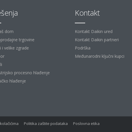
ešenja
Kontakt
aš dom
Kontakt Daikin ured
prodajne trgovine
Kontakt Daikin partneri
 i velike zgrade
Podrška
or
Međunarodni ključni kupci
li
strijsko procesno hlađenje
ičko hlađenje
 kolačićima
Politika zaštite podataka
Poslovna etika