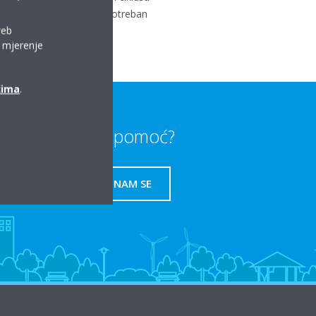
etni učin je učin koji je potreban
web
a mjerenje
ćima
.
Trebate li pomoć?
OBRATITE NAM SE