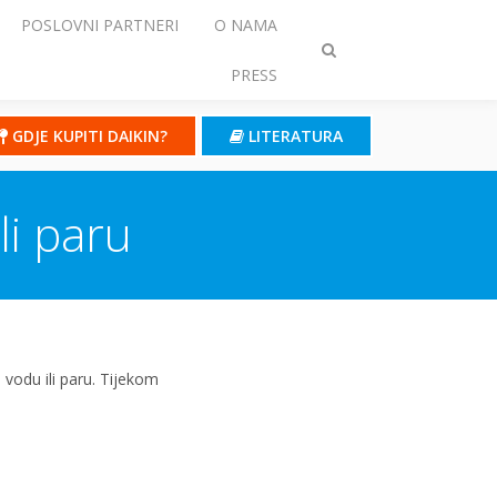
POSLOVNI PARTNERI
O NAMA
Prebaci
PRESS
traženje
GDJE KUPITI DAIKIN?
LITERATURA
li paru
 vodu ili paru. Tijekom