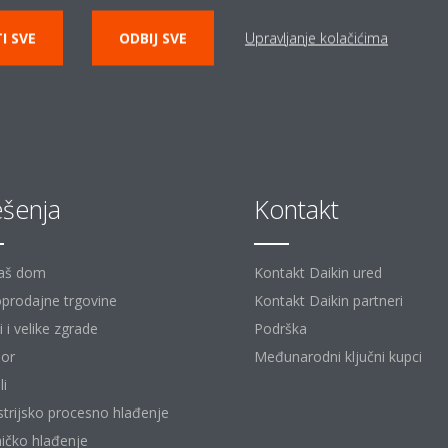
I SVE
ODBIJ SVE
Upravljanje kolačićima
ešenja
Kontakt
aš dom
Kontakt Daikin ured
prodajne trgovine
Kontakt Daikin partneri
 i velike zgrade
Podrška
or
Međunarodni ključni kupci
li
strijsko procesno hlađenje
ičko hlađenje