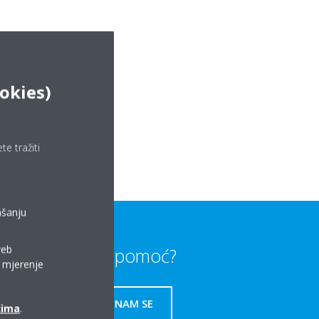
ookies)
e tražiti
ašanju
web
Trebate li pomoć?
a mjerenje
OBRATITE NAM SE
ćima
.