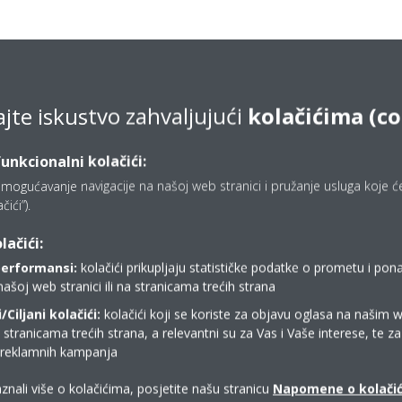
ajte iskustvo zahvaljujući
kolačićima (c
funkcionalni kolačići:
mogućavanje navigacije na našoj web stranici i pružanje usluga koje ćet
ići”).
lačići:
performansi:
kolačići prikupljaju statističke podatke o prometu i pon
našoj web stranici ili na stranicama trećih strana
Ciljani kolačići:
kolačići koji se koriste za objavu oglasa na našim 
Gdje kupiti Daikin?
i stranicama trećih strana, a relevantni su za Vas i Vaše interese, te z
i reklamnih kampanja
KONTAKT DAIKIN PARTNERI
znali više o kolačićima, posjetite našu stranicu
Napomene o kolači