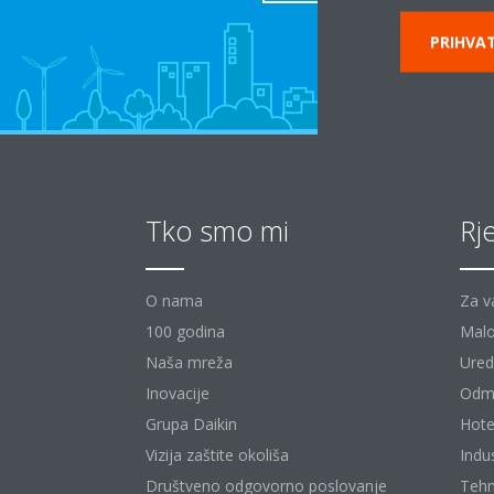
PRIHVAT
Tko smo mi
Rj
O nama
Za v
100 godina
Malo
Naša mreža
Uredi
Inovacije
Odm
Grupa Daikin
Hote
Vizija zaštite okoliša
Indu
Društveno odgovorno poslovanje
Tehn