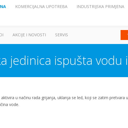
ENA
KOMERCIJALNA UPOTREBA
INDUSTRIJSKA PRIMJENA
DI
AKCIJE I NOVOSTI
SERVIS
a jedinica ispušta vodu i
tivira u načinu rada grijanja, uklanja se led, koji se zatim pretvara u
ičina vode.