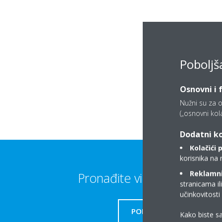
Poboljš
Osnovni i 
Nužni su za o
(„osnovni kolač
Dodatni ko
Kolačići 
korisnika na 
Reklamni/
Pronađite više informacija
stranicama il
učinkovitost
PODRŠKA
Kako biste sa