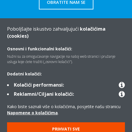
OBRATITE NAM SE
Poboljšajte iskustvo zahvaljujući
kolačićima
(cookies)
Tko smo mi
Osnovni i funkcionalni kolačići:
Nužni su za omogućavanje navigacije na našoj web stranici i pružanje
Rješenja
usluga koje ćete tražiti („osnovni kolačići”).
Dodatni kolačići:
Kontakt
Kolačići performansi:
Reklamni/Ciljani kolačići:
Proizvodi
Kako biste saznali više o kolačićima, posjetite našu stranicu
Napomene o kolačićima
.
Copyright © Daikin
PRIHVATI SVE