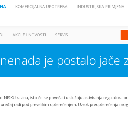
ENA
KOMERCIJALNA UPOTREBA
INDUSTRIJSKA PRIMJENA
DI
AKCIJE I NOVOSTI
SERVIS
znenada je postalo jače z
 NISKU razinu, isto će se povećati u slučaju aktiviranja regulatora p
 uređaj radi pod prevelikim opterećenjem. Uzrok preopterećenja mogu bit