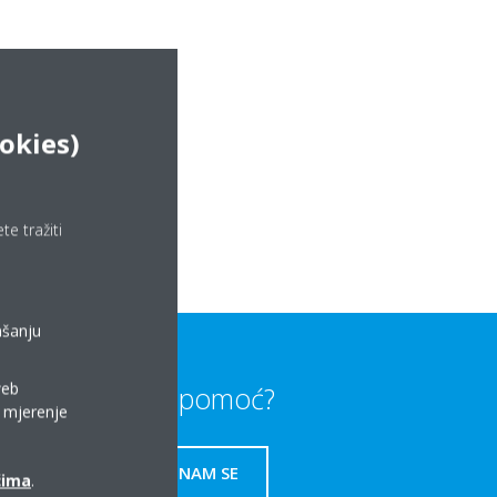
ookies)
e tražiti
ašanju
web
Trebate li pomoć?
a mjerenje
OBRATITE NAM SE
ćima
.