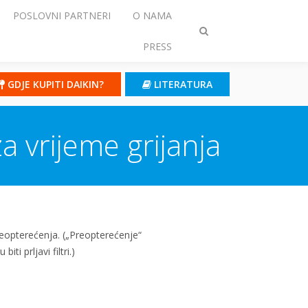
POSLOVNI PARTNERI
O NAMA
Prebaci
PRESS
traženje
GDJE KUPITI DAIKIN?
LITERATURA
a vrijeme grijanja
reopterećenja. („Preopterećenje“
i prljavi filtri.)