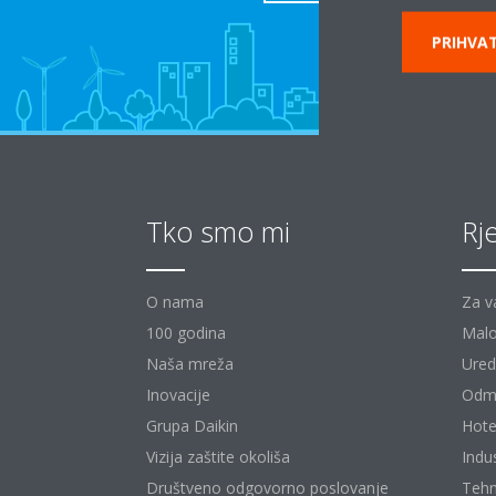
PRIHVAT
Tko smo mi
Rj
O nama
Za v
100 godina
Malo
Naša mreža
Uredi
Inovacije
Odm
Grupa Daikin
Hote
Vizija zaštite okoliša
Indu
Društveno odgovorno poslovanje
Tehn