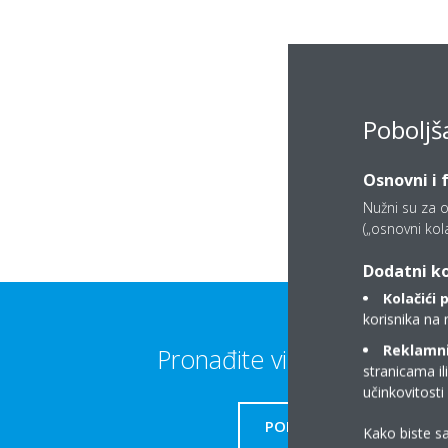
Poboljš
Osnovni i 
Nužni su za o
(„osnovni kolač
Dodatni ko
Kolačići 
korisnika na 
Reklamni/
Pronađite više informacija
stranicama il
učinkovitost
PODRŠKA
Kako biste sa