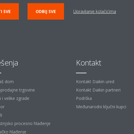
I SVE
ODBIJ SVE
Upravljanje kolačićima
ešenja
Kontakt
aš dom
Kontakt Daikin ured
prodajne trgovine
Kontakt Daikin partneri
 i velike zgrade
Podrška
or
Međunarodni ključni kupci
li
strijsko procesno hlađenje
ičko hlađenje