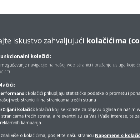
ajte iskustvo zahvaljujući
kolačićima (c
funkcionalni kolačići:
mogućavanje navigacije na našoj web stranici i pružanje usluga koje ćet
ići”).
lačići:
performansi:
kolačići prikupljaju statističke podatke o prometu i pon
našoj web stranici ili na stranicama trećih strana
Ciljani kolačići:
kolačići koji se koriste za objavu oglasa na našim 
Gdje kupiti Daikin?
i stranicama trećih strana, a relevantni su za Vas i Vaše interese, te z
i reklamnih kampanja
KONTAKT DAIKIN PARTNERI
znali više o kolačićima, posjetite našu stranicu
Napomene o kolači