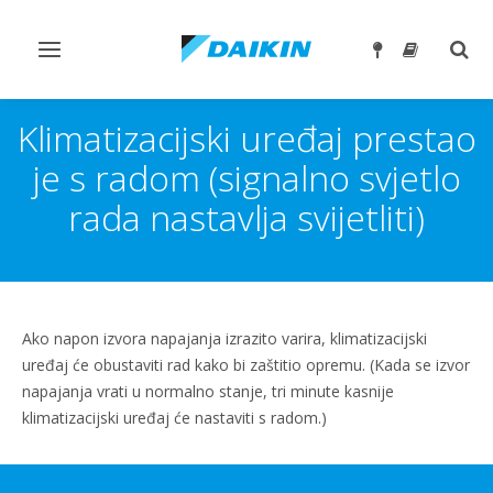
Prebaci
Preb
navigaciju
traže
Klimatizacijski uređaj prestao
je s radom (signalno svjetlo
rada nastavlja svijetliti)
Ako napon izvora napajanja izrazito varira, klimatizacijski
uređaj će obustaviti rad kako bi zaštitio opremu. (Kada se izvor
napajanja vrati u normalno stanje, tri minute kasnije
klimatizacijski uređaj će nastaviti s radom.)