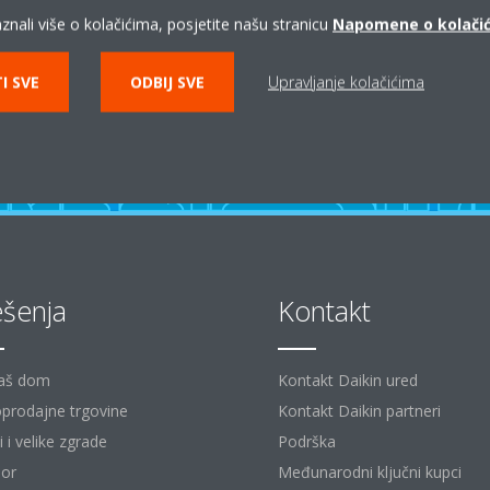
znali više o kolačićima, posjetite našu stranicu
Napomene o kolači
KONTAKT DAIKIN PARTNERI
I SVE
ODBIJ SVE
Upravljanje kolačićima
ešenja
Kontakt
aš dom
Kontakt Daikin ured
prodajne trgovine
Kontakt Daikin partneri
 i velike zgrade
Podrška
or
Međunarodni ključni kupci