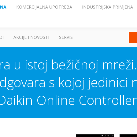
ENA
KOMERCIJALNA UPOTREBA
INDUSTRIJSKA PRIMJENA
DI
AKCIJE I NOVOSTI
SERVIS
a u istoj bežičnoj mreži.
ovara s kojoj jedinici na
Daikin Online Controller