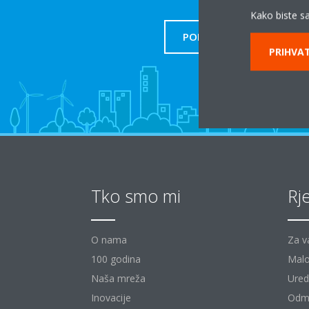
Kako biste sa
PODRŠKA
PRIHVAT
Tko smo mi
Rj
O nama
Za v
100 godina
Malo
Naša mreža
Uredi
Inovacije
Odm