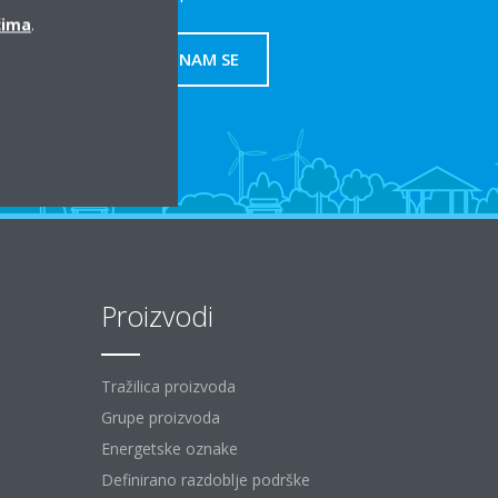
ćima
.
OBRATITE NAM SE
Proizvodi
Tražilica proizvoda
Grupe proizvoda
Energetske oznake
Definirano razdoblje podrške