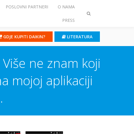
POSLOVNI PARTNERI
O NAMA
Prebaci
PRESS
traženje
GDJE KUPITI DAIKIN?
LITERATURA
 Više ne znam koji
 mojoj aplikaciji
.