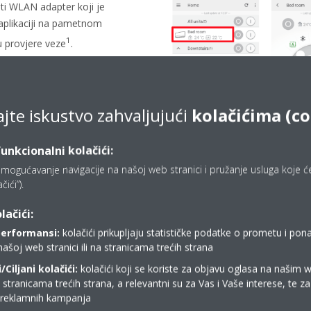
iti WLAN adapter koji je
aplikaciji na pametnom
1
ju provjere veze
.
, LED pokazatelj
 treptati oko 3 minute.
 (Provjera veze):
ajte iskustvo zahvaljujući
kolačićima (c
aciji na pametnom telefonu.
funkcionalni kolačići:
 (ikona „zupčanika“ u gornjem
mogućavanje navigacije na našoj web stranici i pružanje usluga koje ćet
“ (Provjera veze).
ići”).
lačići:
performansi:
kolačići prikupljaju statističke podatke o prometu i pon
našoj web stranici ili na stranicama trećih strana
Ciljani kolačići:
kolačići koji se koriste za objavu oglasa na našim 
i stranicama trećih strana, a relevantni su za Vas i Vaše interese, te z
Gdje kupiti Daikin?
i reklamnih kampanja