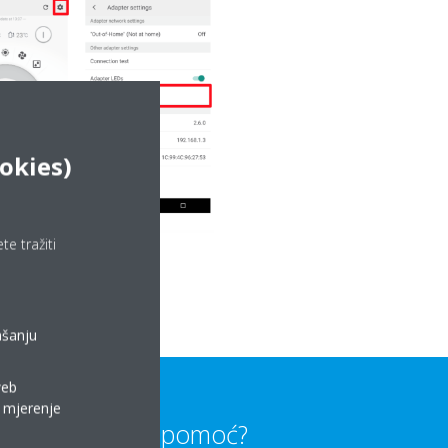
ookies)
e tražiti
ašanju
web
a mjerenje
Trebate li pomoć?