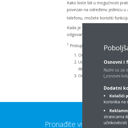
Kako biste bili u mogućnosti prat
povezan na određenu jedinicu u 
telefonu, možete koristiti funkci
Kada je ova funkcija omogućena
odgovarajućeg WLAN adaptera će
1
Pristup stavci „Connection test“
Poboljš
Odaberite jedinicu u aplik
Osnovni i 
Uđite u postavke adaptera
desnom kutu).
Nužni su za o
Odaberite „Connection test
(„osnovni kolač
Dodatni ko
Kolačići 
korisnika na 
Reklamni/
stranicama il
Pronađite više informacija
učinkovitost