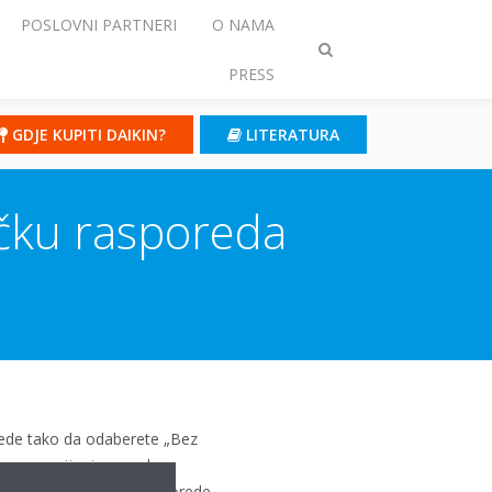
POSLOVNI PARTNERI
O NAMA
Prebaci
PRESS
traženje
GDJE KUPITI DAIKIN?
LITERATURA
čku rasporeda
orede tako da odaberete „Bez
ednom promijenjena zadana
će vrijediti za vaše rasporede.