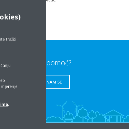
ookies)
e tražiti
Trebate li pomoć?
ašanju
web
OBRATITE NAM SE
a mjerenje
ćima
.