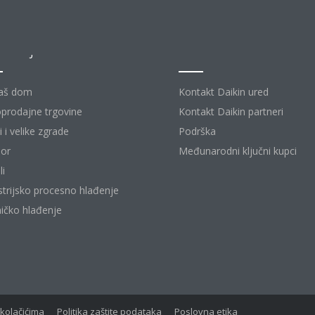
ešenja
Kontakt
aš dom
Kontakt Daikin ured
prodajne trgovine
Kontakt Daikin partneri
 i velike zgrade
Podrška
or
Međunarodni ključni kupci
li
strijsko procesno hlađenje
ičko hlađenje
 kolačićima
Politika zaštite podataka
Poslovna etika