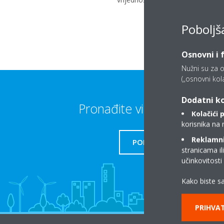
Poboljš
Osnovni i 
Nužni su za o
(„osnovni kolač
Dodatni ko
Pronađite više informacija
Kolačići 
korisnika na 
Reklamni/
PODRŠKA
stranicama il
učinkovitost
Kako biste sa
PRIHVAT