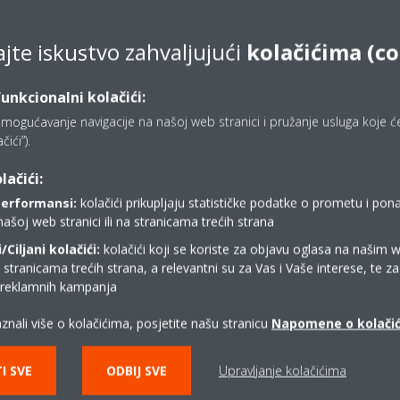
ajte iskustvo zahvaljujući
kolačićima (c
funkcionalni kolačići:
mogućavanje navigacije na našoj web stranici i pružanje usluga koje ćet
ići”).
lačići:
Gdje kupiti Daikin?
performansi:
kolačići prikupljaju statističke podatke o prometu i pon
našoj web stranici ili na stranicama trećih strana
Ciljani kolačići:
kolačići koji se koriste za objavu oglasa na našim 
KONTAKT DAIKIN PARTNERI
i stranicama trećih strana, a relevantni su za Vas i Vaše interese, te z
i reklamnih kampanja
znali više o kolačićima, posjetite našu stranicu
Napomene o kolači
I SVE
ODBIJ SVE
Upravljanje kolačićima