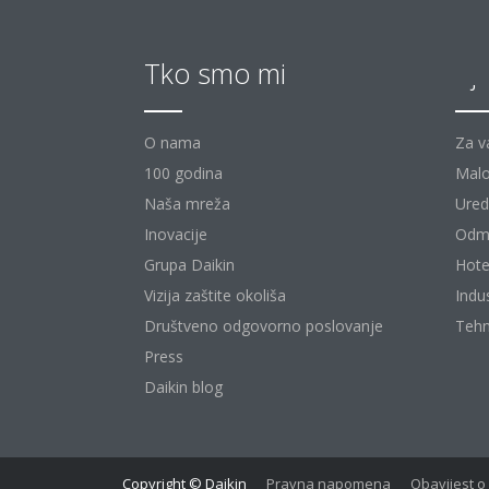
Tko smo mi
Rj
O nama
Za v
100 godina
Malo
Naša mreža
Uredi
Inovacije
Odm
Grupa Daikin
Hote
Vizija zaštite okoliša
Indu
Društveno odgovorno poslovanje
Tehn
Press
Daikin blog
Copyright © Daikin
Pravna napomena
Obavijest o