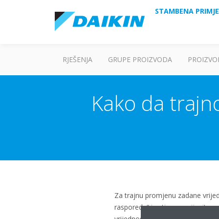
STAMBENA PRIMJ
RJEŠENJA
GRUPE PROIZVODA
PROIZVO
Kako da traj
Za trajnu promjenu zadane vrijed
rasporeda“ i zatim promijenite z
vrijednost za sve željene načine 