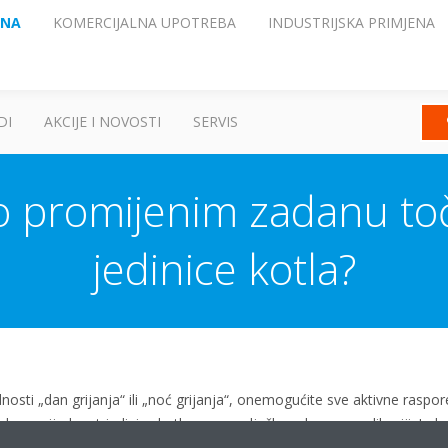
ENA
KOMERCIJALNA UPOTREBA
INDUSTRIJSKA PRIMJENA
DI
AKCIJE I NOVOSTI
SERVIS
no promijenim zadanu to
jedinice kotla?
nosti „dan grijanja“ ili „noć grijanja“, onemogućite sve aktivne rasp
adanu vrijednost jedinice kotla na upravljačkom krugu u aplikaciji. J
rada, ponovno aktivira rasporede. Nova trajna zadana vrijednost sada 