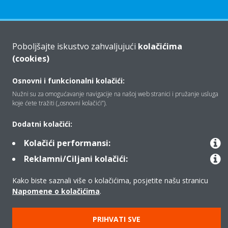
Tko smo mi
Poboljšajte iskustvo zahvaljujući
kolačićima
(cookies)
Rješenja
Osnovni i funkcionalni kolačići:
Nužni su za omogućavanje navigacije na našoj web stranici i pružanje usluga
koje ćete tražiti („osnovni kolačići”).
Kontakt
Dodatni kolačići:
Kolačići performansi:
Proizvodi
Reklamni/Ciljani kolačići:
Kako biste saznali više o kolačićima, posjetite našu stranicu
Napomene o kolačićima
.
Copyright © Daikin
Pravna napomena
Obavijest o kolačićima
PRIHVATI SVE
Politika zaštite podataka
Poslovna etika
Opći uvjeti prodaje