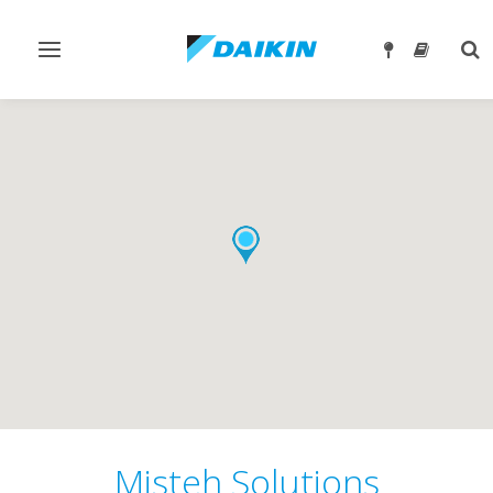
Prebaci
Pre
navigaciju
tra
Misteh Solutions