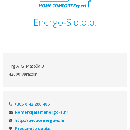
Energo-S d.o.o.
Trg A. G. Matoša 3
42000 Varaždin
+385 0)42 200 486
komercijala@energo-s.hr
http://www.energo-s.hr
Preuzmite upute