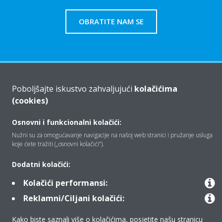
OBRATITE NAM SE
Tko smo mi
Poboljšajte iskustvo zahvaljujući
kolačićima
(cookies)
Rješenja
Osnovni i funkcionalni kolačići:
Nužni su za omogućavanje navigacije na našoj web stranici i pružanje usluga
koje ćete tražiti („osnovni kolačići”).
Kontakt
Dodatni kolačići:
Kolačići performansi:
Proizvodi
Reklamni/Ciljani kolačići:
Kako biste saznali više o kolačićima, posjetite našu stranicu