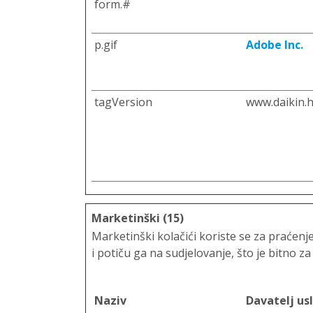
form.#
p.gif
Adobe Inc.
tagVersion
www.daikin.h
Marketinški (15)
Marketinški kolačići koriste se za praćenj
i potiču ga na sudjelovanje, što je bitno za
Naziv
Davatelj us