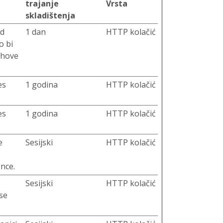
trajanje
Vrsta
skladištenja
od
1 dan
HTTP kolačić
o bi
jihove
es
1 godina
HTTP kolačić
es
1 godina
HTTP kolačić
e
Sesijski
HTTP kolačić
ence.
Sesijski
HTTP kolačić
se