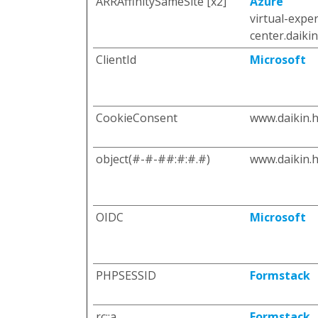
ARRAffinitySameSite [x2]
Azure
virtual-expe
center.daikin
ClientId
Microsoft
CookieConsent
www.daikin.h
object(#-#-##:#:#.#)
www.daikin.h
OIDC
Microsoft
PHPSESSID
Formstack
rc::a
Formstack