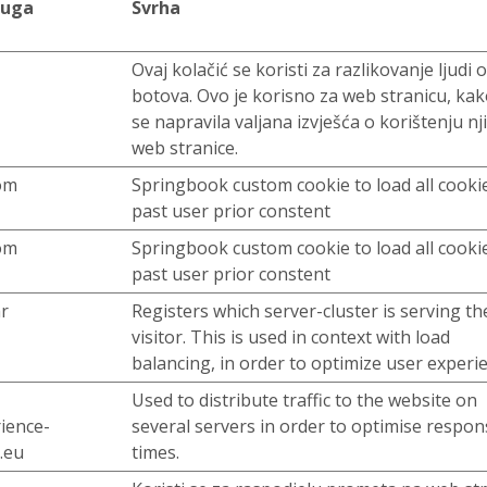
luga
Svrha
Ovaj kolačić se koristi za razlikovanje ljudi 
botova. Ovo je korisno za web stranicu, kak
se napravila valjana izvješća o korištenju n
web stranice.
om
Springbook custom cookie to load all cooki
past user prior constent
om
Springbook custom cookie to load all cooki
past user prior constent
r
Registers which server-cluster is serving th
visitor. This is used in context with load
balancing, in order to optimize user experi
Used to distribute traffic to the website on
rience-
several servers in order to optimise respon
.eu
times.