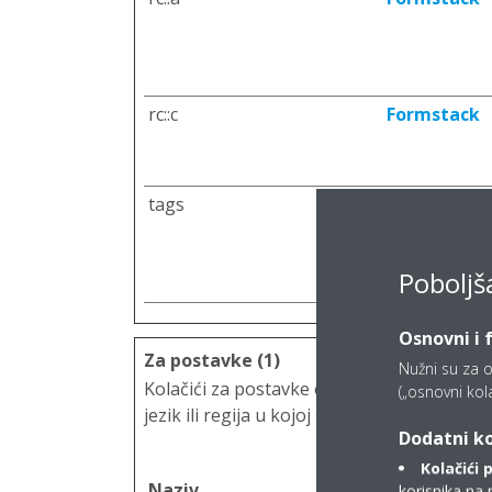
rc::c
Formstack
tags
www.daikin.h
Poboljš
Osnovni i 
Za postavke (1)
Nužni su za o
Kolačići za postavke omogućuju web-stranici
(„osnovni kolač
jezik ili regija u kojoj se nalazite.
Dodatni ko
Kolačići 
Naziv
Davatelj us
korisnika na 