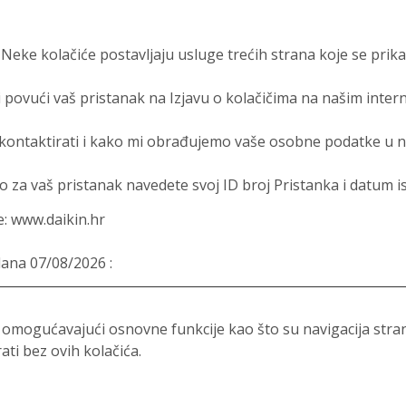
a. Neke kolačiće postavljaju usluge trećih strana koje se pri
i povući vaš pristanak na Izjavu o kolačičima na našim inter
ontaktirati i kako mi obrađujemo vaše osobne podatke u našo
 za vaš pristanak navedete svoj ID broj Pristanka i datum i
: www.daikin.hr
ana 07/08/2026 :
m omogućavajući osnovne funkcije kao što su navigacija stra
ti bez ovih kolačića.