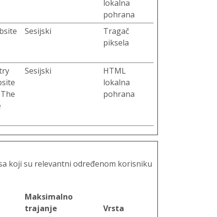
lokalna
pohrana
bsite
Sesijski
Tragač
piksela
try
Sesijski
HTML
bsite
lokalna
. The
pohrana
e
asa koji su relevantni određenom korisniku
Maksimalno
trajanje
Vrsta