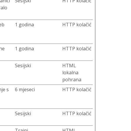
anici
Sesijski
HTTP kolačić
ralo
web
1 godina
HTTP kolačić
the
1 godina
HTTP kolačić
Sesijski
HTML
lokalna
pohrana
nje s
6 mjeseci
HTTP kolačić
Sesijski
HTTP kolačić
Trajni
HTML