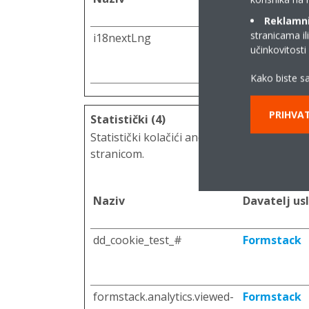
Reklamni/
stranicama il
i18nextLng
www.daikin.h
učinkovitost
Kako biste sa
PRIHVAT
Statistički (4)
Statistički kolačići anonimnim prikupljanj
stranicom.
Naziv
Davatelj us
dd_cookie_test_#
Formstack
formstack.analytics.viewed-
Formstack