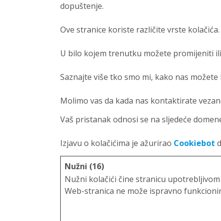
dopuštenje.
Ove stranice koriste različite vrste kolačić
U bilo kojem trenutku možete promijeniti il
Saznajte više tko smo mi, kako nas možete k
Molimo vas da kada nas kontaktirate vezano
Vaš pristanak odnosi se na sljedeće domene
Izjavu o kolačićima je ažurirao
Cookiebot
d
Nužni (16)
Nužni kolačići čine stranicu upotrebljivo
Web-stranica ne može ispravno funkcionira