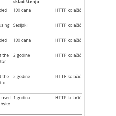
skladištenja
dded
180 dana
HTTP kolačić
using
Sesijski
HTTP kolačić
dded
180 dana
HTTP kolačić
t the
2 godine
HTTP kolačić
itor
t the
2 godine
HTTP kolačić
itor
s used
1 godina
HTTP kolačić
ebsite