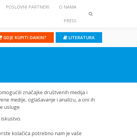
POSLOVNI PARTNERI
O NAMA
Prebaci
PRESS
traženje
GDJE KUPITI DAIKIN?
LITERATURA
 omogućili značajke društvenih medija i
ene medije, oglašavanje i analizu, a oni ih
ve usluge.
 iskustvo.
 vrste kolačića potrebno nam je vaše