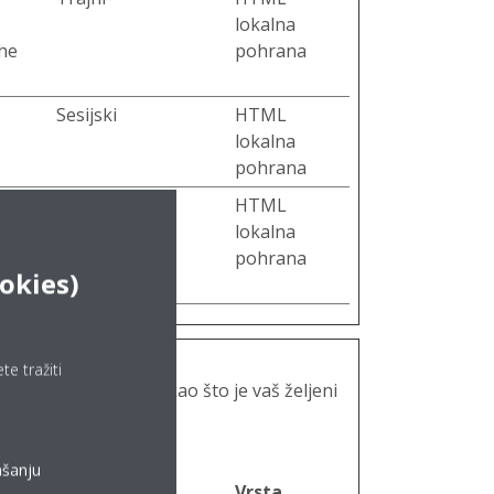
lokalna
the
pohrana
Sesijski
HTML
lokalna
pohrana
set by
Sesijski
HTML
e
lokalna
ng-
pohrana
ookies)
e tražiti
ponaša ili izgleda, kao što je vaš željeni
Maksimalno
ašanju
trajanje
Vrsta