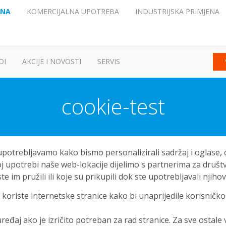
ENA
KOMERCIJALNA UPOTREBA
INDUSTRIJSKA PRIMJENA
DI
AKCIJE I NOVOSTI
SERVIS
cookie-test
 upotrebljavamo kako bismo personalizirali sadržaj i oglase,
oj upotrebi naše web-lokacije dijelimo s partnerima za društv
im pružili ili koje su prikupili dok ste upotrebljavali njiho
koriste internetske stranice kako bi unaprijedile korisničko
đaj ako je izričito potreban za rad stranice. Za sve ostale