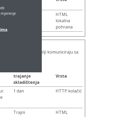
skladištenja
web
a mjerenje
je
Trajni
HTML
akon
lokalna
pohrana
ćima
.
a koji način posjetitelji komuniciraju sa
Maksimalno
trajanje
Vrsta
skladištenja
ur.
1 dan
HTTP kolačić
te
Trajni
HTML