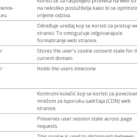
Koristi se za raspodjelu prometa na web str
rience-
na nekoliko poslužitelja kako bi se optimizi
.eu
vrijeme odziva.
Određuje uređaj koji se koristi za pristup 
stranici. To omogućuje odgovarajuće
formatiranje web stranice.
r
Stores the user's cookie consent state for 
current domain
r
Holds the users timezone.
Kontrolni kolačić koji se koristi za poveziva
mrežom za isporuku sadržaja (CDN) web
stranice.
Preserves user session state across page
requests.
This cookie is used to distinguish between