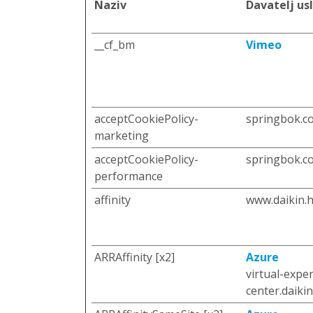
Naziv
Davatelj us
__cf_bm
Vimeo
acceptCookiePolicy-
springbok.c
marketing
acceptCookiePolicy-
springbok.c
performance
affinity
www.daikin.h
ARRAffinity [x2]
Azure
virtual-expe
center.daikin