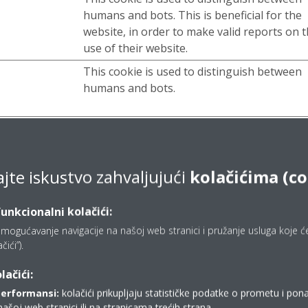
humans and bots. This is beneficial for the
website, in order to make valid reports on 
use of their website.
This cookie is used to distinguish between
humans and bots.
r
This cookie is a part of a bundle of cookies 
the website's webshop platform to facilitat
product images, filter functions and shoppi
ajte iskustvo zahvaljujući
kolačićima (c
cart functionalities.
funkcionalni kolačići:
mogućavanje navigacije na našoj web stranici i pružanje usluga koje ćet
 da zapamti podatke koji mijenjaju način na koji se stranica 
ići”).
lačići:
performansi:
kolačići prikupljaju statističke podatke o prometu i pon
luga
Svrha
našoj web stranici ili na stranicama trećih strana