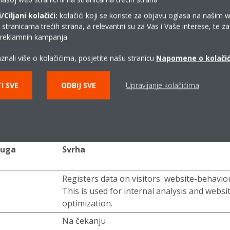
Ciljani kolačići:
kolačići koji se koriste za objavu oglasa na našim 
i stranicama trećih strana, a relevantni su za Vas i Vaše interese, te z
r
Određuje željeni jezik posjetitelja. Omoguću
i reklamnih kampanja
web stranici postavljanje željenog jezika n
ponovnog ulaska posjetitelja.
znali više o kolačićima, posjetite našu stranicu
Napomene o kolači
I SVE
ODBIJ SVE
Upravljanje kolačićima
em i slanjem podataka pomažu vlasnicima stranice da shvate n
luga
Svrha
Registers data on visitors' website-behavio
This is used for internal analysis and websi
optimization.
Na čekanju