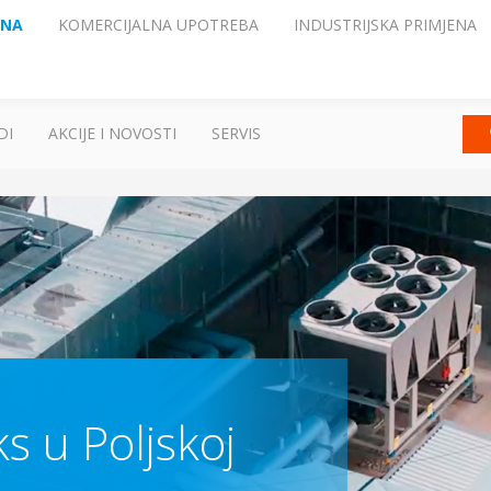
ENA
KOMERCIJALNA UPOTREBA
INDUSTRIJSKA PRIMJENA
DI
AKCIJE I NOVOSTI
SERVIS
 u Poljskoj