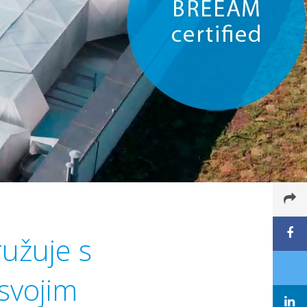
ružuje s
svojim