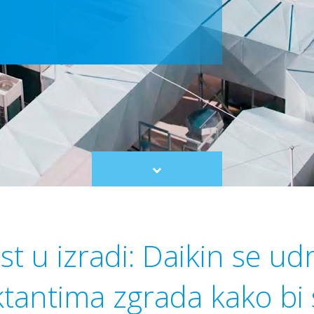
Scroll
to
content
st u izradi: Daikin se ud
ktantima zgrada kako bi 