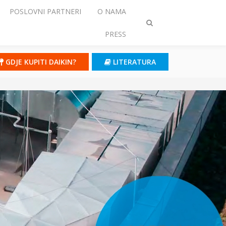
POSLOVNI PARTNERI
O NAMA
Prebaci
PRESS
traženje
GDJE KUPITI DAIKIN?
LITERATURA