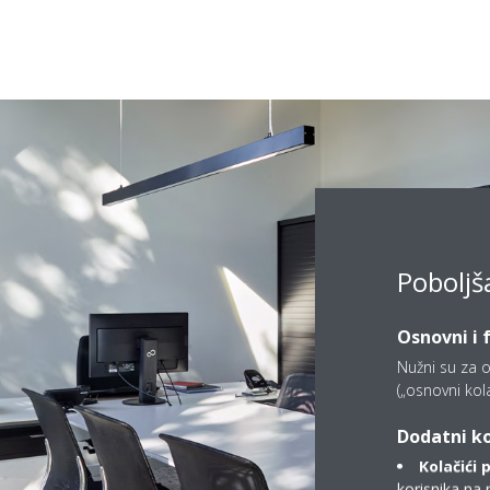
Poboljš
Osnovni i 
Nužni su za o
(„osnovni kolač
Dodatni ko
Kolačići 
korisnika na 