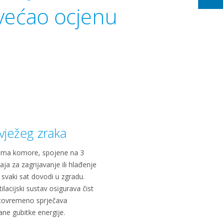
ovećao ocjenu
vježeg zraka
klima komore, spojene na 3
aja za zagrijavanje ili hlađenje
 svaki sat dovodi u zgradu.
acijski sustav osigurava čist
istovremeno sprječava
ane gubitke energije.