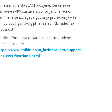
im trenutne BREEAM procjene, Daikin nudi
shladne i VRV sustave s obnovljenom radnom
ari. Time se izbjegava godišnja proizvodnja više
 400.000 kg sirovog plina. Zajednički radeći za
udućnost
 više informacija o Daikin rješenjima zelene
adnje posjetite:
ttps://www.daikin.hr/hr_hr/installers/support
get-certifications.html