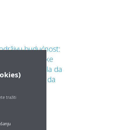
održivu budućnost:
že izvan podrške
 bi vam pomogla da
ookies)
lene ciljeve, a da
roračuna
e tražiti
ašanju