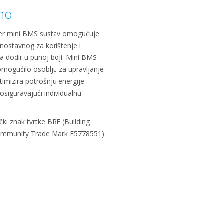
ano
ger mini BMS sustav omogućuje
ostavnog za korištenje i
na dodir u punoj boji. Mini BMS
 omogućilo osoblju za upravljanje
timizira potrošnju energije
siguravajući individualnu
čki znak tvrtke BRE (Building
Community Trade Mark E5778551).