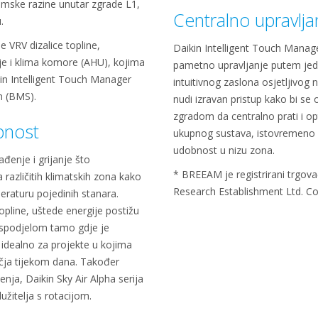
umske razine unutar zgrade L1,
Centralno upravlj
.
e VRV dizalice topline,
Daikin Intelligent Touch Mana
aje i klima komore (AHU), kojima
pametno upravljanje putem jedn
in Intelligent Touch Manager
intuitivnog zaslona osjetljivog 
m (BMS).
nudi izravan pristup kako bi se
zgradom da centralno prati i op
bnost
ukupnog sustava, istovremeno o
udobnost u nizu zona.
đenje i grijanje što
* BREEAM je registrirani trgova
 različitih klimatskih zona kako
Research Establishment Ltd. 
eraturu pojedinih stanara.
topline, uštede energije postižu
aspodjelom tamo gdje je
 idealno za projekte u kojima
učja tijekom dana. Također
nja, Daikin Sky Air Alpha serija
užitelja s rotacijom.