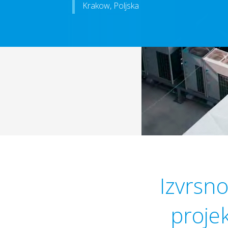
Krakow, Poljska
Izvrsno
proje