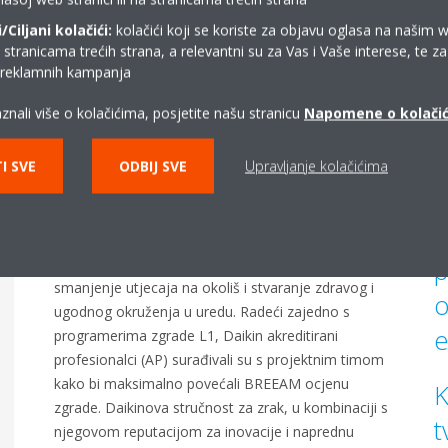
Ciljani kolačići:
kolačići koji se koriste za objavu oglasa na našim 
i stranicama trećih strana, a relevantni su za Vas i Vaše interese, te z
i reklamnih kampanja
znali više o kolačićima, posjetite našu stranicu
Napomene o kolači
I SVE
ODBIJ SVE
Upravljanje kolačićima
Podrška stručnjaka
R
o
Projektni je tim zatražio BREEAM akreditaciju za
p
zgradu kako bi demonstrirao mjere poduzete za
smanjenje utjecaja na okoliš i stvaranje zdravog i
o
ugodnog okruženja u uredu. Radeći zajedno s
e
programerima zgrade L1, Daikin akreditirani
profesionalci (AP) surađivali su s projektnim timom
kako bi maksimalno povećali BREEAM ocjenu
K
zgrade. Daikinova stručnost za zrak, u kombinaciji s
t
njegovom reputacijom za inovacije i naprednu