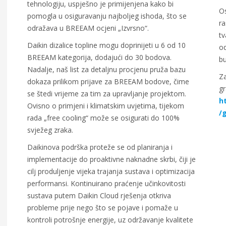
tehnologiju, uspješno je primijenjena kako bi
Os
pomogla u osiguravanju najboljeg ishoda, što se
ra
odražava u BREEAM ocjeni „Izvrsno“.
tv
Daikin dizalice topline mogu doprinijeti u 6 od 10
od
BREEAM kategorija, dodajući do 30 bodova.
b
Nadalje, naš list za detaljnu procjenu pruža bazu
Za
dokaza prilikom prijave za BREEAM bodove, čime
gr
se štedi vrijeme za tim za upravljanje projektom.
h
Ovisno o primjeni i klimatskim uvjetima, tijekom
/
rada „free cooling“ može se osigurati do 100%
svježeg zraka.
Daikinova podrška proteže se od planiranja i
implementacije do proaktivne naknadne skrbi, čiji je
cilj produljenje vijeka trajanja sustava i optimizacija
performansi. Kontinuirano praćenje učinkovitosti
sustava putem Daikin Cloud rješenja otkriva
probleme prije nego što se pojave i pomaže u
kontroli potrošnje energije, uz održavanje kvalitete