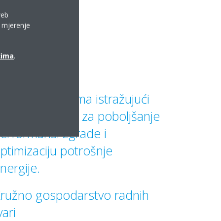
web
a mjerenje
ćima
.
adimo s kupcima istražujući
drživa rješenja za poboljšanje
erformansi zgrade i
ptimizaciju potrošnje
nergije.
ružno gospodarstvo radnih
vari