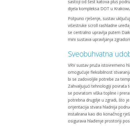
sastoji od šest katova plus podr
dijela kompleksa DOT u Krakowu
Potpuno rješenje, sustav uključuj
višestruke scroll rashladne uređ
se centralno upravlja putem Daik
mini sustava upravljanja zgrado
Sveobuhvatna udo
VRV sustav pruža istovremeno hla
omogućuje fleksibilnost stvaranja
bi se zadovoljile potrebe za temp
Zahvaljujući tehnologiji povrata 
se povratom viška topline i prer
potrebna drugdje u zgradi, što je
orijentacija stvara hladnija podr
instalirana kao dio konačnog rješe
osigurava hlađenje prostoriji posl