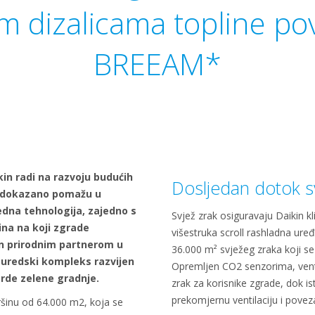
m dizalicama topline p
BREEAM*
in radi na razvoju budućih
Dosljedan dotok s
a dokazano pomažu u
edna tehnologija, zajedno s
Svjež zrak osiguravaju Daikin 
na na koji zgrade
višestruka scroll rashladna uređ
kin prirodnim partnerom u
36.000 m² svježeg zraka koji se
 uredski kompleks razvijen
Opremljen CO2 senzorima, ventil
arde zelene gradnje.
zrak za korisnike zgrade, dok 
prekomjernu ventilaciju i povez
šinu od 64.000 m2, koja se