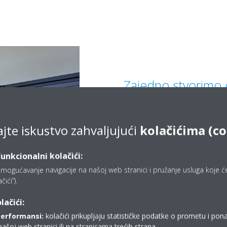
Zajedno stvorimo 
Naša stručnost se
za proizvode kako
ajte iskustvo zahvaljujući
kolačićima (c
postignete svoje ze
ostanete unutar p
funkcionalni kolačići:
mogućavanje navigacije na našoj web stranici i pružanje usluga koje ćet
ići”).
lačići:
performansi:
kolačići prikupljaju statističke podatke o prometu i pon
našoj web stranici ili na stranicama trećih strana