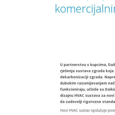
komercijalni
U partnerstvu s kupcima, Daik
rješenja sustava zgrada koj
dekarbonizaciji zgrada. Napr
dubokim razumijevanjem nači
funkcioniraju, učinile su Dai
dizajnu HVAC sustava za novi
da zadovolji rigorozne stand
Novi HVAC sustav opslužuje povr