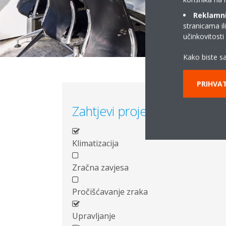
Reklamni/
stranicama il
učinkovitost
Kako biste sa
PRIHVAT
Zahtjevi projekta
Klimatizacija
Zračna zavjesa
Pročišćavanje zraka
Upravljanje