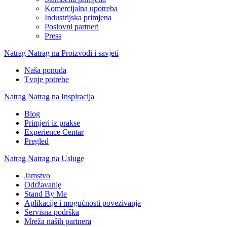
Komercijalna upotreba
Industrijska primjena
Poslovni partneri
Press
Natrag
Natrag na Proizvodi i savjeti
Naša ponuda
Tvoje potrebe
Natrag
Natrag na Inspiracija
Blog
Primjeri iz prakse
Experience Centar
Pregled
Natrag
Natrag na Usluge
Jamstvo
Održavanje
Stand By Me
Aplikacije i mogućnosti povezivanja
Servisna podrška
Mreža naših partnera