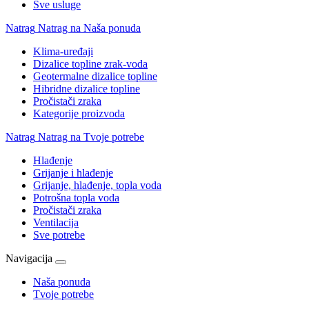
Sve usluge
Natrag
Natrag na Naša ponuda
Klima-uređaji
Dizalice topline zrak-voda
Geotermalne dizalice topline
Hibridne dizalice topline
Pročistači zraka
Kategorije proizvoda
Natrag
Natrag na Tvoje potrebe
Hlađenje
Grijanje i hlađenje
Grijanje, hlađenje, topla voda
Potrošna topla voda
Pročistači zraka
Ventilacija
Sve potrebe
Navigacija
Naša ponuda
Tvoje potrebe