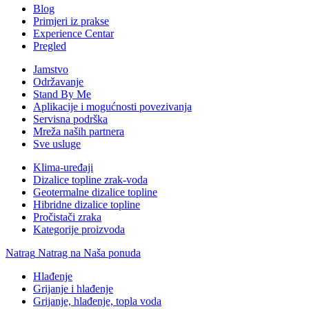
Blog
Primjeri iz prakse
Experience Centar
Pregled
Jamstvo
Održavanje
Stand By Me
Aplikacije i mogućnosti povezivanja
Servisna podrška
Mreža naših partnera
Sve usluge
Klima-uređaji
Dizalice topline zrak-voda
Geotermalne dizalice topline
Hibridne dizalice topline
Pročistači zraka
Kategorije proizvoda
Natrag
Natrag na Naša ponuda
Hlađenje
Grijanje i hlađenje
Grijanje, hlađenje, topla voda