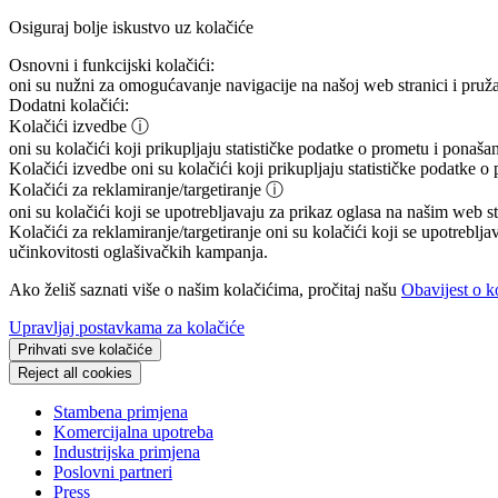
Osiguraj bolje iskustvo uz kolačiće
Osnovni i funkcijski kolačići:
oni su nužni za omogućavanje navigacije na našoj web stranici i pružan
Dodatni kolačići:
Kolačići izvedbe
ⓘ
oni su kolačići koji prikupljaju statističke podatke o prometu i ponaša
Kolačići izvedbe
oni su kolačići koji prikupljaju statističke podatke 
Kolačići za reklamiranje/targetiranje
ⓘ
oni su kolačići koji se upotrebljavaju za prikaz oglasa na našim web st
Kolačići za reklamiranje/targetiranje
oni su kolačići koji se upotreblja
učinkovitosti oglašivačkih kampanja.
Ako želiš saznati više o našim kolačićima, pročitaj našu
Obavijest o k
Upravljaj postavkama za kolačiće
Prihvati sve kolačiće
Reject all cookies
Stambena primjena
Komercijalna upotreba
Industrijska primjena
Poslovni partneri
Press