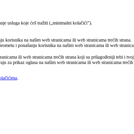
je usluga koje ćeš tražiti („minimalni kolačići”).
nju korisnika na našim web stranicama ili web stranicama trećih strana.
o prometu i ponašanju korisnika na našim web stranicama ili web stranica
ranicama ili web stranicama trećih strana koji su prilagođeniji tebi i tv
vaju za prikaz oglasa na našim web stranicama ili web stranicama trećih s
olačićima
.