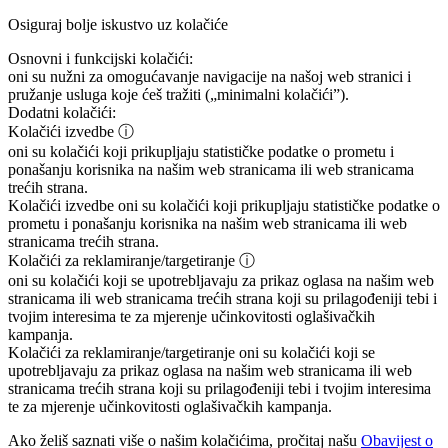
Osiguraj bolje iskustvo uz kolačiće
Osnovni i funkcijski kolačići:
oni su nužni za omogućavanje navigacije na našoj web stranici i
pružanje usluga koje ćeš tražiti („minimalni kolačići”).
Dodatni kolačići:
Kolačići izvedbe
ⓘ
oni su kolačići koji prikupljaju statističke podatke o prometu i
ponašanju korisnika na našim web stranicama ili web stranicama
trećih strana.
Kolačići izvedbe
oni su kolačići koji prikupljaju statističke podatke o
prometu i ponašanju korisnika na našim web stranicama ili web
stranicama trećih strana.
Kolačići za reklamiranje/targetiranje
ⓘ
oni su kolačići koji se upotrebljavaju za prikaz oglasa na našim web
stranicama ili web stranicama trećih strana koji su prilagođeniji tebi i
tvojim interesima te za mjerenje učinkovitosti oglašivačkih
kampanja.
Kolačići za reklamiranje/targetiranje
oni su kolačići koji se
upotrebljavaju za prikaz oglasa na našim web stranicama ili web
stranicama trećih strana koji su prilagođeniji tebi i tvojim interesima
te za mjerenje učinkovitosti oglašivačkih kampanja.
Ako želiš saznati više o našim kolačićima, pročitaj našu
Obavijest o