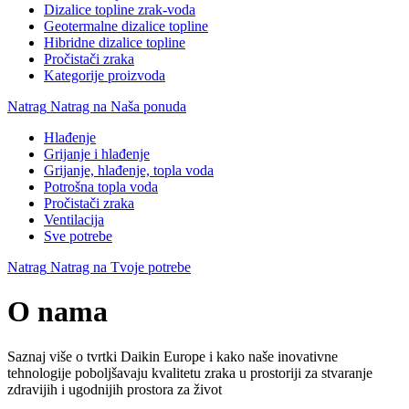
Dizalice topline zrak-voda
Geotermalne dizalice topline
Hibridne dizalice topline
Pročistači zraka
Kategorije proizvoda
Natrag
Natrag na Naša ponuda
Hlađenje
Grijanje i hlađenje
Grijanje, hlađenje, topla voda
Potrošna topla voda
Pročistači zraka
Ventilacija
Sve potrebe
Natrag
Natrag na Tvoje potrebe
O nama
Saznaj više o tvrtki Daikin Europe i kako naše inovativne
tehnologije poboljšavaju kvalitetu zraka u prostoriji za stvaranje
zdravijih i ugodnijih prostora za život