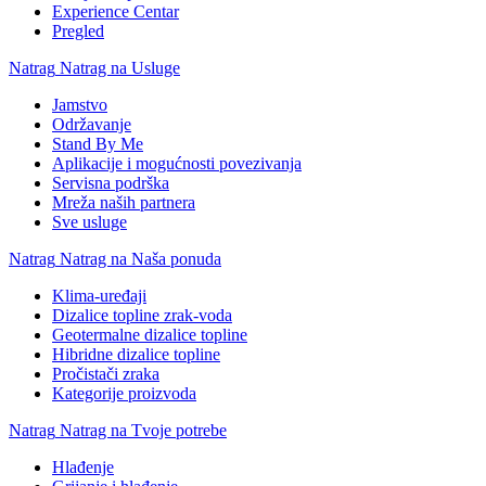
Experience Centar
Pregled
Natrag
Natrag na Usluge
Jamstvo
Održavanje
Stand By Me
Aplikacije i mogućnosti povezivanja
Servisna podrška
Mreža naših partnera
Sve usluge
Natrag
Natrag na Naša ponuda
Klima-uređaji
Dizalice topline zrak-voda
Geotermalne dizalice topline
Hibridne dizalice topline
Pročistači zraka
Kategorije proizvoda
Natrag
Natrag na Tvoje potrebe
Hlađenje