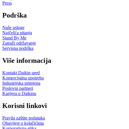
Press
Podrška
Naše usluge
Najčešća pitanja
Stand By Me
Zatraži održavanje
Servisna podrška
Više informacija
Kontakt Daikin ured
Komercijalna upotreba
Industrijska primjena
Poslovni partneri
Karijera u Daikinu
Korisni linkovi
Pravila zaštite podataka
Obavijest o kolačićima
Korporativna etika