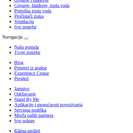
Grijanje i hlađenje
Grijanje, hlađenje, topla voda
Potrošna topla voda
Pročistači zraka
Ventilacija
Sve potrebe
Navigacija
Naša ponuda
Tvoje potrebe
Blog
Primjeri iz prakse
Experience Centar
Pregled
Jamstvo
Održavanje
Stand By Me
Aplikacije i mogućnosti povezivanja
Servisna podrška
Mreža naših partnera
Sve usluge
Klima-uređaji