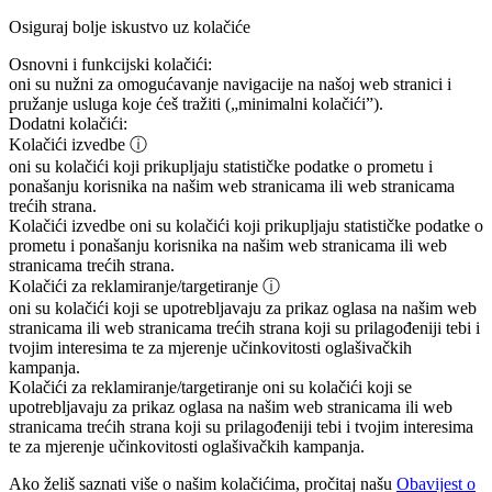
Osiguraj bolje iskustvo uz kolačiće
Osnovni i funkcijski kolačići:
oni su nužni za omogućavanje navigacije na našoj web stranici i
pružanje usluga koje ćeš tražiti („minimalni kolačići”).
Dodatni kolačići:
Kolačići izvedbe
ⓘ
oni su kolačići koji prikupljaju statističke podatke o prometu i
ponašanju korisnika na našim web stranicama ili web stranicama
trećih strana.
Kolačići izvedbe
oni su kolačići koji prikupljaju statističke podatke o
prometu i ponašanju korisnika na našim web stranicama ili web
stranicama trećih strana.
Kolačići za reklamiranje/targetiranje
ⓘ
oni su kolačići koji se upotrebljavaju za prikaz oglasa na našim web
stranicama ili web stranicama trećih strana koji su prilagođeniji tebi i
tvojim interesima te za mjerenje učinkovitosti oglašivačkih
kampanja.
Kolačići za reklamiranje/targetiranje
oni su kolačići koji se
upotrebljavaju za prikaz oglasa na našim web stranicama ili web
stranicama trećih strana koji su prilagođeniji tebi i tvojim interesima
te za mjerenje učinkovitosti oglašivačkih kampanja.
Ako želiš saznati više o našim kolačićima, pročitaj našu
Obavijest o