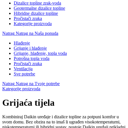
Dizalice topline zrak-voda
Geotermalne dizalice topline
Hibridne dizalice topline
Pročistači zraka
Kategorije proizvoda
Natrag
Natrag na Naša ponuda
Hlađenje
Grijanje i hlađenje
Grijanje, hlađenje, topla voda
Potrošna topla voda
Pročistači zraka
Ventilacija
Sve potrebe
Natrag
Natrag na Tvoje potrebe
Kategorije proizvoda
Grijaća tijela
Kombiniraj Daikin uređaje i dizalice topline za potpuni komfor u
svom domu. Bez obzira na to imaš li ugrađen visokotemperaturni,
niskotemperaturni ili hibridni sustav, postoje Daikin uređaji prikladni