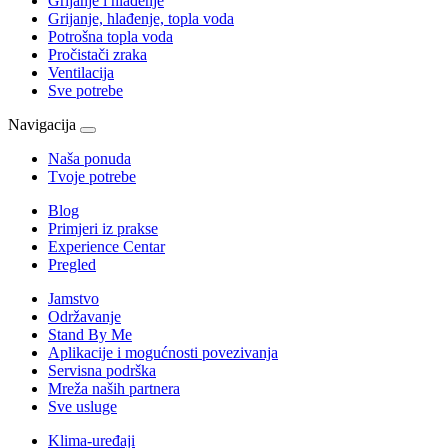
Grijanje i hlađenje
Grijanje, hlađenje, topla voda
Potrošna topla voda
Pročistači zraka
Ventilacija
Sve potrebe
Navigacija
Naša ponuda
Tvoje potrebe
Blog
Primjeri iz prakse
Experience Centar
Pregled
Jamstvo
Održavanje
Stand By Me
Aplikacije i mogućnosti povezivanja
Servisna podrška
Mreža naših partnera
Sve usluge
Klima-uređaji