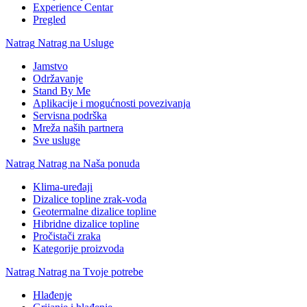
Experience Centar
Pregled
Natrag
Natrag na Usluge
Jamstvo
Održavanje
Stand By Me
Aplikacije i mogućnosti povezivanja
Servisna podrška
Mreža naših partnera
Sve usluge
Natrag
Natrag na Naša ponuda
Klima-uređaji
Dizalice topline zrak-voda
Geotermalne dizalice topline
Hibridne dizalice topline
Pročistači zraka
Kategorije proizvoda
Natrag
Natrag na Tvoje potrebe
Hlađenje