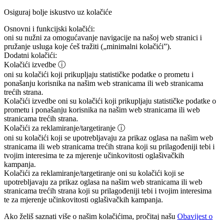
Osiguraj bolje iskustvo uz kolačiće
Osnovni i funkcijski kolačići:
oni su nužni za omogućavanje navigacije na našoj web stranici i
pružanje usluga koje ćeš tražiti („minimalni kolačići”).
Dodatni kolačići:
Kolačići izvedbe
ⓘ
oni su kolačići koji prikupljaju statističke podatke o prometu i
ponašanju korisnika na našim web stranicama ili web stranicama
trećih strana.
Kolačići izvedbe
oni su kolačići koji prikupljaju statističke podatke o
prometu i ponašanju korisnika na našim web stranicama ili web
stranicama trećih strana.
Kolačići za reklamiranje/targetiranje
ⓘ
oni su kolačići koji se upotrebljavaju za prikaz oglasa na našim web
stranicama ili web stranicama trećih strana koji su prilagođeniji tebi i
tvojim interesima te za mjerenje učinkovitosti oglašivačkih
kampanja.
Kolačići za reklamiranje/targetiranje
oni su kolačići koji se
upotrebljavaju za prikaz oglasa na našim web stranicama ili web
stranicama trećih strana koji su prilagođeniji tebi i tvojim interesima
te za mjerenje učinkovitosti oglašivačkih kampanja.
Ako želiš saznati više o našim kolačićima, pročitaj našu
Obavijest o