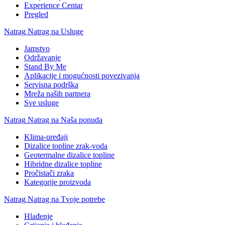
Experience Centar
Pregled
Natrag
Natrag na Usluge
Jamstvo
Održavanje
Stand By Me
Aplikacije i mogućnosti povezivanja
Servisna podrška
Mreža naših partnera
Sve usluge
Natrag
Natrag na Naša ponuda
Klima-uređaji
Dizalice topline zrak-voda
Geotermalne dizalice topline
Hibridne dizalice topline
Pročistači zraka
Kategorije proizvoda
Natrag
Natrag na Tvoje potrebe
Hlađenje