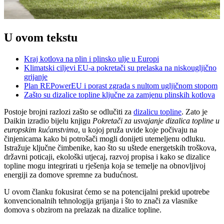
U ovom tekstu
Kraj kotlova na plin i plinsko ulje u Europi
Klimatski ciljevi EU-a pokretači su prelaska na niskougljično
grijanje
Plan REPowerEU i porast zgrada s nultom ugljičnom stopom
Zašto su dizalice topline ključne za zamjenu plinskih kotlova
Postoje brojni razlozi zašto se odlučiti za
dizalicu topline
. Zato je
Daikin izradio bijelu knjigu
Pokretači za usvajanje dizalica topline u
europskim kućanstvima
, u kojoj pruža uvide koje počivaju na
činjenicama kako bi potrošači mogli donijeti utemeljenu odluku.
Istražuje ključne čimbenike, kao što su uštede energetskih troškova,
državni poticaji, ekološki utjecaj, razvoj propisa i kako se dizalice
topline mogu integrirati u rješenja koja se temelje na obnovljivoj
energiji za domove spremne za budućnost.
U ovom članku fokusirat ćemo se na potencijalni prekid upotrebe
konvencionalnih tehnologija grijanja i što to znači za vlasnike
domova s obzirom na prelazak na dizalice topline.