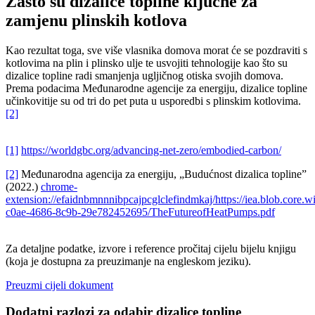
Zašto su dizalice topline ključne za
zamjenu plinskih kotlova
Kao rezultat toga, sve više vlasnika domova morat će se pozdraviti s
kotlovima na plin i plinsko ulje te usvojiti tehnologije kao što su
dizalice topline radi smanjenja ugljičnog otiska svojih domova.
Prema podacima Međunarodne agencije za energiju, dizalice topline
učinkovitije su od tri do pet puta u usporedbi s plinskim kotlovima.
[2]
[1]
https://worldgbc.org/advancing-net-zero/embodied-carbon/
[2]
Međunarodna agencija za energiju, „Budućnost dizalica topline”
(2022.)
chrome-
extension://efaidnbmnnnibpcajpcglclefindmkaj/https://iea.blob.core.
c0ae-4686-8c9b-29e782452695/TheFutureofHeatPumps.pdf
Za detaljne podatke, izvore i reference pročitaj cijelu bijelu knjigu
(koja je dostupna za preuzimanje na engleskom jeziku).
Preuzmi cijeli dokument
Dodatni razlozi za odabir dizalice topline