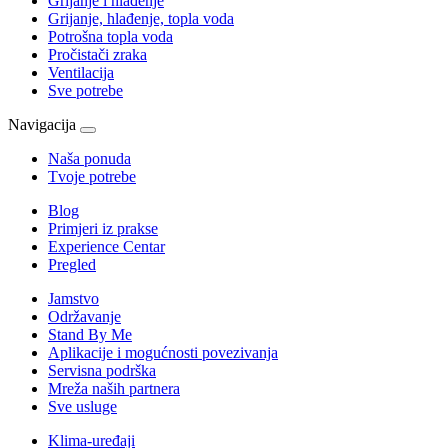
Grijanje i hlađenje
Grijanje, hlađenje, topla voda
Potrošna topla voda
Pročistači zraka
Ventilacija
Sve potrebe
Navigacija
Naša ponuda
Tvoje potrebe
Blog
Primjeri iz prakse
Experience Centar
Pregled
Jamstvo
Održavanje
Stand By Me
Aplikacije i mogućnosti povezivanja
Servisna podrška
Mreža naših partnera
Sve usluge
Klima-uređaji