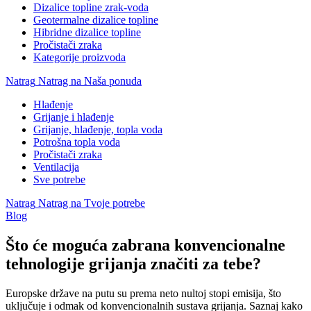
Dizalice topline zrak-voda
Geotermalne dizalice topline
Hibridne dizalice topline
Pročistači zraka
Kategorije proizvoda
Natrag
Natrag na Naša ponuda
Hlađenje
Grijanje i hlađenje
Grijanje, hlađenje, topla voda
Potrošna topla voda
Pročistači zraka
Ventilacija
Sve potrebe
Natrag
Natrag na Tvoje potrebe
Blog
Što će moguća zabrana konvencionalne
tehnologije grijanja značiti za tebe?
Europske države na putu su prema neto nultoj stopi emisija, što
uključuje i odmak od konvencionalnih sustava grijanja. Saznaj kako