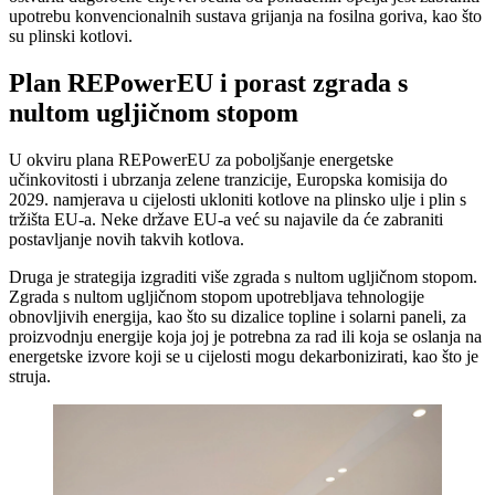
upotrebu konvencionalnih sustava grijanja na fosilna goriva, kao što
su plinski kotlovi.
Plan REPowerEU i porast zgrada s
nultom ugljičnom stopom
U okviru plana REPowerEU za poboljšanje energetske
učinkovitosti i ubrzanja zelene tranzicije, Europska komisija do
2029. namjerava u cijelosti ukloniti kotlove na plinsko ulje i plin s
tržišta EU-a. Neke države EU-a već su najavile da će zabraniti
postavljanje novih takvih kotlova.
Druga je strategija izgraditi više zgrada s nultom ugljičnom stopom.
Zgrada s nultom ugljičnom stopom upotrebljava tehnologije
obnovljivih energija, kao što su dizalice topline i solarni paneli, za
proizvodnju energije koja joj je potrebna za rad ili koja se oslanja na
energetske izvore koji se u cijelosti mogu dekarbonizirati, kao što je
struja.