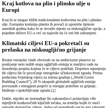
Kraj kotlova na plin i plinsko ulje u
Europi
Kraj bi se mogao bližiti tradicionalnim kotlovima na plin i plinsko
ulje. Europska komisija planira ih povući iz upotrebe tijekom
narednih godina kako bi se stvorilo mjesto za niskougljične opcije, a
pojedine države EU-a već su najavile da će oni biti zabranjeni.
Klimatski ciljevi EU-a pokretači su
prelaska na niskougljično grijanje
Brojne europske vlade obvezale su na ambiciozne planove za
postizanje neto nultih stopa ugljičnih emisija te marljivo rade na
donošenju propisa kojima će te ciljeve podržati. Doprinos ispunjenju
tih ciljeva bit će povećanje energetske učinkovitosti zgrada. Prema
podacima Svjetskog vijeća za zelenu gradnju („World Green
Building Council”), 28 % ukupnih globalnih ugljičnih emisija
povezanih s energijom potječe iz energije potrebne za grijanje,
hlađenje i opskrbljivanje zgrada.
[1]
Dakle, nipošto ne iznenađuje što zakonodavci postavljaju više
mjerljivih kratkoročnih ključnih točaka, na temelju kojih će moći
ostvariti dugoročne ciljeve. Jedna od ponuđenih opcija jest zabraniti