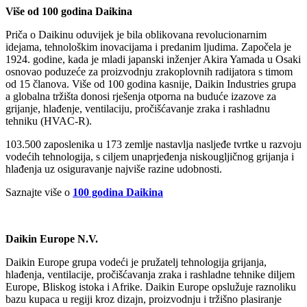
Više od 100 godina Daikina
Priča o Daikinu oduvijek je bila oblikovana revolucionarnim
idejama, tehnološkim inovacijama i predanim ljudima. Započela je
1924. godine, kada je mladi japanski inženjer Akira Yamada u Osaki
osnovao poduzeće za proizvodnju zrakoplovnih radijatora s timom
od 15 članova. Više od 100 godina kasnije, Daikin Industries grupa
a globalna tržišta donosi rješenja otporna na buduće izazove za
grijanje, hlađenje, ventilaciju, pročišćavanje zraka i rashladnu
tehniku (HVAC‑R).
103.500 zaposlenika u 173 zemlje nastavlja nasljeđe tvrtke u razvoju
vodećih tehnologija, s ciljem unaprjeđenja niskougljičnog grijanja i
hlađenja uz osiguravanje najviše razine udobnosti.
Saznajte više o
100 godina Daikina
Daikin Europe N.V.
Daikin Europe grupa vodeći je pružatelj tehnologija grijanja,
hlađenja, ventilacije, pročišćavanja zraka i rashladne tehnike diljem
Europe, Bliskog istoka i Afrike. Daikin Europe opslužuje raznoliku
bazu kupaca u regiji kroz dizajn, proizvodnju i tržišno plasiranje