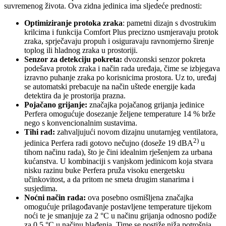
suvremenog života. Ova zidna jedinica ima sljedeće prednosti:
Optimiziranje protoka zraka
: pametni dizajn s dvostrukim
krilcima i funkcija Comfort Plus precizno usmjeravaju protok
zraka, sprječavaju propuh i osiguravaju ravnomjerno širenje
toplog ili hladnog zraka u prostoriji.
Senzor za detekciju pokreta:
dvozonski senzor pokreta
podešava protok zraka i način rada uređaja, čime se izbjegava
izravno puhanje zraka po korisnicima prostora. Uz to, uređaj
se automatski prebacuje na način uštede energije kada
detektira da je prostorija prazna.
Pojačano grijanje:
značajka pojačanog grijanja jedinice
Perfera omogućuje dosezanje željene temperature 14 % brže
nego s konvencionalnim sustavima.
Tihi rad:
zahvaljujući novom dizajnu unutarnjeg ventilatora,
2)
jedinica Perfera radi gotovo nečujno (doseže 19 dBA
u
tihom načinu rada), što je čini idealnim rješenjem za urbana
kućanstva. U kombinaciji s vanjskom jedinicom koja stvara
nisku razinu buke Perfera pruža visoku energetsku
učinkovitost, a da pritom ne smeta drugim stanarima i
susjedima.
Noćni način rada:
ova posebno osmišljena značajka
omogućuje prilagođavanje postavljene temperature tijekom
noći te je smanjuje za 2 °C u načinu grijanja odnosno podiže
za 0,5 °C u načinu hlađenja. Time se postiže niža potrošnja