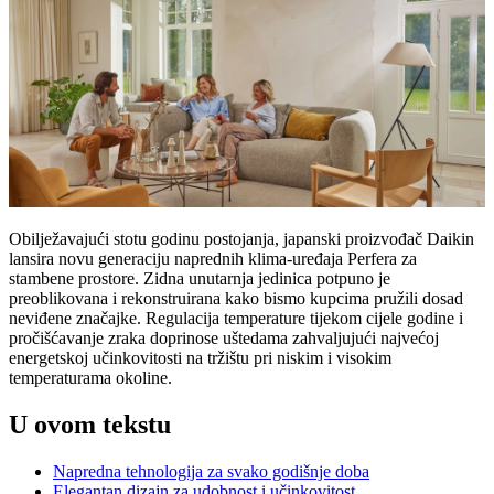
Obilježavajući stotu godinu postojanja, japanski proizvođač Daikin
lansira novu generaciju naprednih klima-uređaja Perfera za
stambene prostore. Zidna unutarnja jedinica potpuno je
preoblikovana i rekonstruirana kako bismo kupcima pružili dosad
neviđene značajke. Regulacija temperature tijekom cijele godine i
pročišćavanje zraka doprinose uštedama zahvaljujući najvećoj
energetskoj učinkovitosti na tržištu pri niskim i visokim
temperaturama okoline.
U ovom tekstu
Napredna tehnologija za svako godišnje doba
Elegantan dizajn za udobnost i učinkovitost