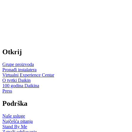
Otkrij
Grupe proizvoda
Pronađi instalatera
Virtualni Experience Centar
O tvrtki Daikin
100 godina Daikina
Press
Podrška
Naše usluge
Najčešća pitanja
Stand By Me
Zatraži održavanje