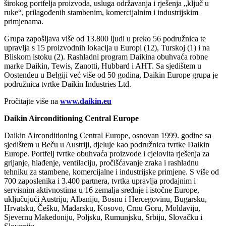
širokog portfelja proizvoda, usluga održavanja i rješenja „ključ u
ruke“, prilagođenih stambenim, komercijalnim i industrijskim
primjenama.
Grupa zapošljava više od 13.800 ljudi u preko 56 podružnica te
upravlja s 15 proizvodnih lokacija u Europi (12), Turskoj (1) i na
Bliskom istoku (2). Rashladni program Daikina obuhvaća robne
marke Daikin, Tewis, Zanotti, Hubbard i AHT. Sa sjedištem u
Oostendeu u Belgiji već više od 50 godina, Daikin Europe grupa je
podružnica tvrtke Daikin Industries Ltd.
Pročitajte više na
www.daikin.eu
Daikin Airconditioning Central Europe
Daikin Airconditioning Central Europe, osnovan 1999. godine sa
sjedištem u Beču u Austriji, djeluje kao podružnica tvrtke Daikin
Europe. Portfelj tvrtke obuhvaća proizvode i cjelovita rješenja za
grijanje, hlađenje, ventilaciju, pročišćavanje zraka i rashladnu
tehniku za stambene, komercijalne i industrijske primjene. S više od
700 zaposlenika i 3.400 partnera, tvrtka upravlja prodajnim i
servisnim aktivnostima u 16 zemalja srednje i istočne Europe,
uključujući Austriju, Albaniju, Bosnu i Hercegovinu, Bugarsku,
Hrvatsku, Češku, Mađarsku, Kosovo, Crnu Goru, Moldaviju,
Sjevernu Makedoniju, Poljsku, Rumunjsku, Srbiju, Slovačku i