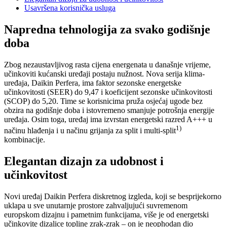
Usavršena korisnička usluga
Napredna tehnologija za svako godišnje
doba
Zbog nezaustavljivog rasta cijena energenata u današnje vrijeme,
učinkoviti kućanski uređaji postaju nužnost. Nova serija klima-
uređaja, Daikin Perfera, ima faktor sezonske energetske
učinkovitosti (SEER) do 9,47 i koeficijent sezonske učinkovitosti
(SCOP) do 5,20. Time se korisnicima pruža osjećaj ugode bez
obzira na godišnje doba i istovremeno smanjuje potrošnja energije
uređaja. Osim toga, uređaj ima izvrstan energetski razred A+++ u
1)
načinu hlađenja i u načinu grijanja za split i multi-split
kombinacije.
Elegantan dizajn za udobnost i
učinkovitost
Novi uređaj Daikin Perfera diskretnog izgleda, koji se besprijekorno
uklapa u sve unutarnje prostore zahvaljujući suvremenom
europskom dizajnu i pametnim funkcijama, više je od energetski
učinkovite dizalice topline zrak-zrak – on je neophodan dio