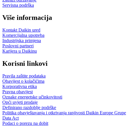
Servisna podrška
Više informacija
Kontakt Daikin ured
Komercijalna upotreba
Industrijska primjena
Poslovni partneri
Karijera u Daikinu
Korisni linkovi
Pravila zaštite podataka
Obavijest o kolačićima
Korporativna etika
Pravna obavijest
Oznake energetske učinkovitosti
Opći uvjeti prodaje
Definirano razdoblje podrške
Politika obavještavanja i otkrivanja ranjivosti Daikin Europe Grupe
Data Act
Podaci o porezu na dobit