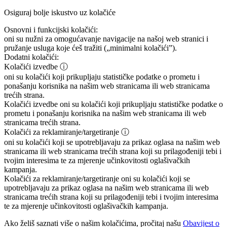
Osiguraj bolje iskustvo uz kolačiće
Osnovni i funkcijski kolačići:
oni su nužni za omogućavanje navigacije na našoj web stranici i
pružanje usluga koje ćeš tražiti („minimalni kolačići”).
Dodatni kolačići:
Kolačići izvedbe
ⓘ
oni su kolačići koji prikupljaju statističke podatke o prometu i
ponašanju korisnika na našim web stranicama ili web stranicama
trećih strana.
Kolačići izvedbe
oni su kolačići koji prikupljaju statističke podatke o
prometu i ponašanju korisnika na našim web stranicama ili web
stranicama trećih strana.
Kolačići za reklamiranje/targetiranje
ⓘ
oni su kolačići koji se upotrebljavaju za prikaz oglasa na našim web
stranicama ili web stranicama trećih strana koji su prilagođeniji tebi i
tvojim interesima te za mjerenje učinkovitosti oglašivačkih
kampanja.
Kolačići za reklamiranje/targetiranje
oni su kolačići koji se
upotrebljavaju za prikaz oglasa na našim web stranicama ili web
stranicama trećih strana koji su prilagođeniji tebi i tvojim interesima
te za mjerenje učinkovitosti oglašivačkih kampanja.
Ako želiš saznati više o našim kolačićima, pročitaj našu
Obavijest o