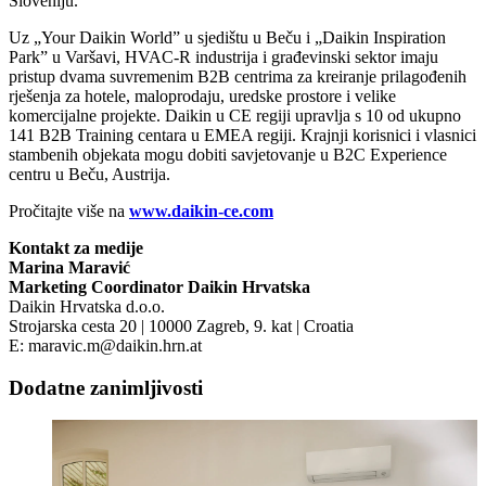
Sloveniju.
Uz „Your Daikin World” u sjedištu u Beču i „Daikin Inspiration
Park” u Varšavi, HVAC‑R industrija i građevinski sektor imaju
pristup dvama suvremenim B2B centrima za kreiranje prilagođenih
rješenja za hotele, maloprodaju, uredske prostore i velike
komercijalne projekte. Daikin u CE regiji upravlja s 10 od ukupno
141 B2B Training centara u EMEA regiji. Krajnji korisnici i vlasnici
stambenih objekata mogu dobiti savjetovanje u B2C Experience
centru u Beču, Austrija.
Pročitajte više na
www.daikin-ce.com
Kontakt za medije
Marina Maravić
Marketing Coordinator Daikin Hrvatska
Daikin Hrvatska d.o.o.
Strojarska cesta 20 | 10000 Zagreb, 9. kat | Croatia
E: maravic.m@daikin.hrn.at
Dodatne zanimljivosti