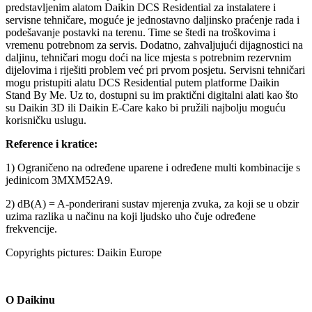
predstavljenim alatom Daikin DCS Residential za instalatere i
servisne tehničare, moguće je jednostavno daljinsko praćenje rada i
podešavanje postavki na terenu. Time se štedi na troškovima i
vremenu potrebnom za servis. Dodatno, zahvaljujući dijagnostici na
daljinu, tehničari mogu doći na lice mjesta s potrebnim rezervnim
dijelovima i riješiti problem već pri prvom posjetu. Servisni tehničari
mogu pristupiti alatu DCS Residential putem platforme Daikin
Stand By Me. Uz to, dostupni su im praktični digitalni alati kao što
su Daikin 3D ili Daikin E-Care kako bi pružili najbolju moguću
korisničku uslugu.
Reference i kratice:
1) Ograničeno na određene uparene i određene multi kombinacije s
jedinicom 3MXM52A9.
2) dB(A) = A-ponderirani sustav mjerenja zvuka, za koji se u obzir
uzima razlika u načinu na koji ljudsko uho čuje određene
frekvencije.
Copyrights pictures: Daikin Europe
O Daikinu