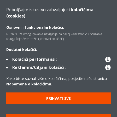
Poboljšajte iskustvo zahvaljujući
kolačićima
Scroll
to
(cookies)
content
Hvala što ste nas obavijestili o preferiranom Daikin partneru za
Osnovni i funkcionalni kolačići:
vaše Daikin usluge.
Nužni su za omogućavanje navigacije na našoj web stranici i pružanje
usluga koje ćete tražiti („osnovni kolačići”).
Zahtjev smo proslijediti vašem preferiranom partneru i on/ona
će vam se javiti kako biste popričali o uslugama koje vas
Dodatni kolačići:
zanimaju.
Kolačići performansi:
U međuvremenu možete detaljnije pogledati ponudu
naših
Reklamni/Ciljani kolačići:
usluga.
Kako biste saznali više o kolačićima, posjetite našu stranicu
Napomene o kolačićima
.
Srdačan pozdrav,
vaš Daikin servisni tim
PRIHVATI SVE