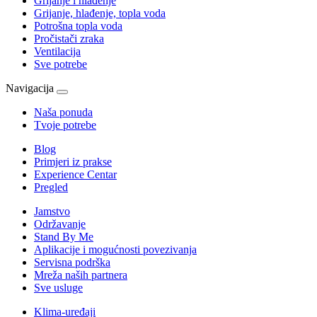
Grijanje i hlađenje
Grijanje, hlađenje, topla voda
Potrošna topla voda
Pročistači zraka
Ventilacija
Sve potrebe
Navigacija
Naša ponuda
Tvoje potrebe
Blog
Primjeri iz prakse
Experience Centar
Pregled
Jamstvo
Održavanje
Stand By Me
Aplikacije i mogućnosti povezivanja
Servisna podrška
Mreža naših partnera
Sve usluge
Klima-uređaji