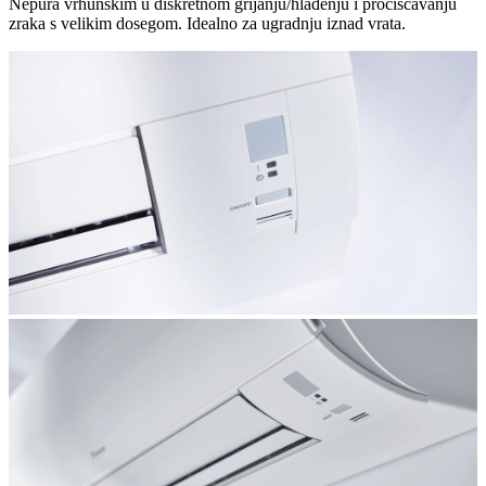
Nepura vrhunskim u diskretnom grijanju/hlađenju i pročišćavanju
zraka s velikim dosegom. Idealno za ugradnju iznad vrata.