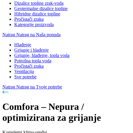
Dizalice topline zrak-voda
Geotermalne dizalice topline
Hibridne dizalice topline
Pročistači zraka
Kategorije proizvoda
Natrag
Natrag na Naša ponuda
Hlađenje
Grijanje i hlađenje
Grijanje, hlađenje, topla voda
Potrošna topla voda
Pročistači zraka
Ventilacija
Sve potrebe
Natrag
Natrag na Tvoje potrebe
Comfora – Nepura /
optimizirana za grijanje
Kompletni klima-uređaj