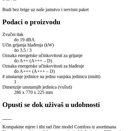
Budi bez brige uz naše jamstvo i servisni paket
Podaci o proizvodu
Zvučni tlak
do 19 dBA
Učin grijanja hlađenja (kW)
do 3,5 / 3
Oznaka energetske učinkovitosti za grijanje
do A++ (A+++ – D)
Oznaka energetske učinkovitosti za hlađenje
do A+++ (A+++ – D)
# unutarnje jedinice na jednu vanjsku jedinicu (multi)
1
Dimenzije unutarnjih jedinica (vxšxd)
286 x 770 x 225 mm
Opusti se dok uživaš u udobnosti
Kompaktne mjere i tihi rad čine model Comfora iz asortimana