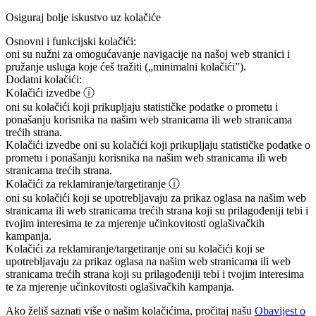
Osiguraj bolje iskustvo uz kolačiće
Osnovni i funkcijski kolačići:
oni su nužni za omogućavanje navigacije na našoj web stranici i
pružanje usluga koje ćeš tražiti („minimalni kolačići”).
Dodatni kolačići:
Kolačići izvedbe
ⓘ
oni su kolačići koji prikupljaju statističke podatke o prometu i
ponašanju korisnika na našim web stranicama ili web stranicama
trećih strana.
Kolačići izvedbe
oni su kolačići koji prikupljaju statističke podatke o
prometu i ponašanju korisnika na našim web stranicama ili web
stranicama trećih strana.
Kolačići za reklamiranje/targetiranje
ⓘ
oni su kolačići koji se upotrebljavaju za prikaz oglasa na našim web
stranicama ili web stranicama trećih strana koji su prilagođeniji tebi i
tvojim interesima te za mjerenje učinkovitosti oglašivačkih
kampanja.
Kolačići za reklamiranje/targetiranje
oni su kolačići koji se
upotrebljavaju za prikaz oglasa na našim web stranicama ili web
stranicama trećih strana koji su prilagođeniji tebi i tvojim interesima
te za mjerenje učinkovitosti oglašivačkih kampanja.
Ako želiš saznati više o našim kolačićima, pročitaj našu
Obavijest o