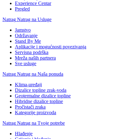
Experience Centar
Pregled
Natrag
Natrag na Usluge
Jamstvo
Održavanje
Stand By Me
Aplikacije i mogućnosti povezivanja
Servisna podrška
Mreža naših partnera
Sve usluge
Natrag
Natrag na Naša ponuda
Klima-uređaji
Dizalice topline zrak-voda
Geotermalne dizalice topline
Hibridne dizalice topline
Pročistači zraka
Kategorije proizvoda
Natrag
Natrag na Tvoje potrebe
Hlađenje