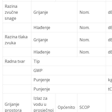
Razina
zvučne
Grijanje
Nom.
d
snage
Hlađenje
Nom.
d
Razina tlaka
Grijanje
Nom.
d
zvuka
Hlađenje
Nom.
d
Radna tvar
Tip
GWP
Punjenje
k
Punjenje
t
Izlaz za
Grijanje
vodu u
Općenito
SCOP
prostora
prosječnoj