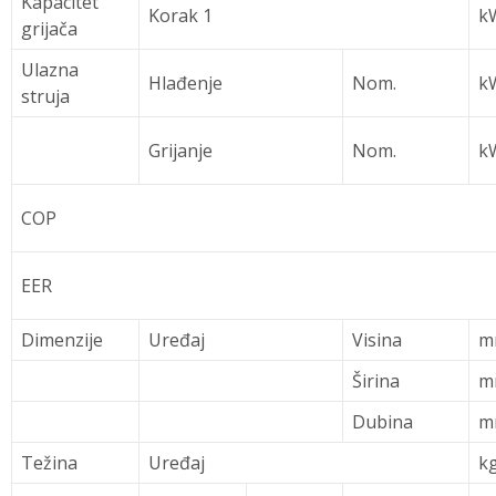
Kapacitet
Korak 1
k
grijača
Ulazna
Hlađenje
Nom.
k
struja
Grijanje
Nom.
k
COP
EER
Dimenzije
Uređaj
Visina
m
Širina
m
Dubina
m
Težina
Uređaj
k