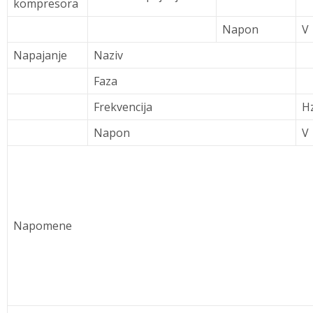
kompresora
Napon
V
Napajanje
Naziv
Faza
Frekvencija
H
Napon
V
Napomene