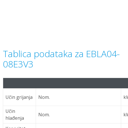
Tablica podataka za EBLA04-
08E3V3
Učin grijanja
Nom.
k
Učin
Nom.
k
hlađenja